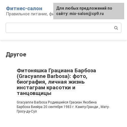
Перейти
Фитнес-салон
Для любых предложений по
к
Правильное питание, фитнес, образ жизни
сайту: mix-salon@cp9.ru
контенту
Поиск:
Другое
Фитоняшка Грациана Барбоза
(Gracyanne Barbosa): фото,
биография, личная жизнь
инстаграм красотки и
танцовщицы
Gracyanne Barbosa Родившийся Грасиан Якобина
Барбоза Виейра 20 сентября 1983 г. Кампу-Гранди , Мату-
Гросу-ду-Сул