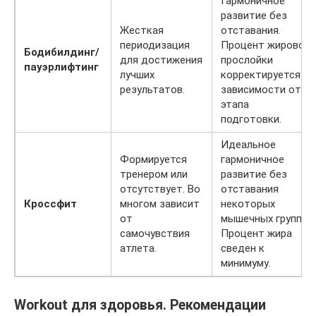
Гармоничное
развитие без
Жесткая
отставания.
периодизация
Процент жировой
Бодибилдинг/
для достижения
прослойки
пауэрлифтинг
лучших
корректируется в
результатов.
зависимости от
этапа
подготовки.
Идеальное
Формируется
гармоничное
тренером или
развитие без
отсутствует. Во
отставания
Кроссфит
многом зависит
некоторых
от
мышечных групп.
самочувствия
Процент жира
атлета.
сведен к
минимуму.
Workout для здоровья. Рекомендации