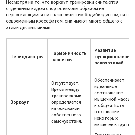
Несмотря на то, что воркаут тренировки считаются
отдельным видом спорта, никоим образом не
пересекающимся ни с классическим бодибилдингом, ни с
современным кроссфитом, они имеют много общего с
этими дисциплинами.
Развитие
Гармоничность
Периодизация
функциональных
развития
показателей
Обеспечивает
Отсутствует.
идеальное
Время между
соотношение
тренировками
мышечной массы
Воркаут
определяется
к общей. Есть
на основании
отставание
собственного
некоторых
самочувствия.
мышечных групп.