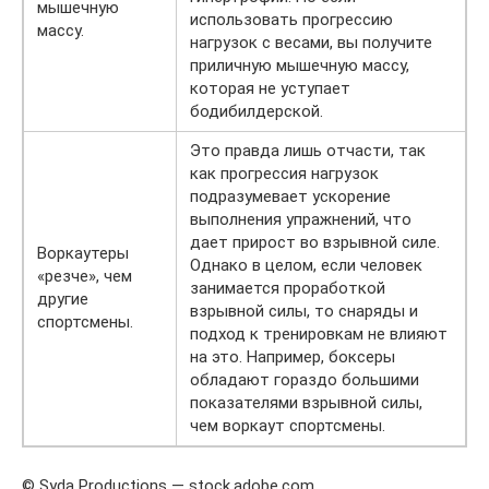
мышечную
использовать прогрессию
массу.
нагрузок с весами, вы получите
приличную мышечную массу,
которая не уступает
бодибилдерской.
Это правда лишь отчасти, так
как прогрессия нагрузок
подразумевает ускорение
выполнения упражнений, что
дает прирост во взрывной силе.
Воркаутеры
Однако в целом, если человек
«резче», чем
занимается проработкой
другие
взрывной силы, то снаряды и
спортсмены.
подход к тренировкам не влияют
на это. Например, боксеры
обладают гораздо большими
показателями взрывной силы,
чем воркаут спортсмены.
© Syda Productions — stock.adobe.com