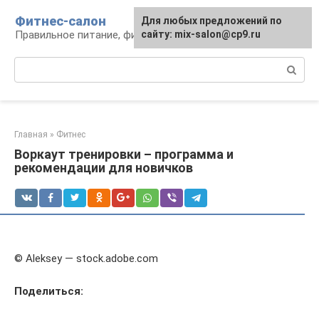
Перейти
Фитнес-салон
Для любых предложений по
к
Правильное питание, фитнес, образ жизни
сайту: mix-salon@cp9.ru
контенту
Поиск:
Главная
»
Фитнес
Воркаут тренировки – программа и
рекомендации для новичков
© Aleksey — stock.adobe.com
Поделиться: