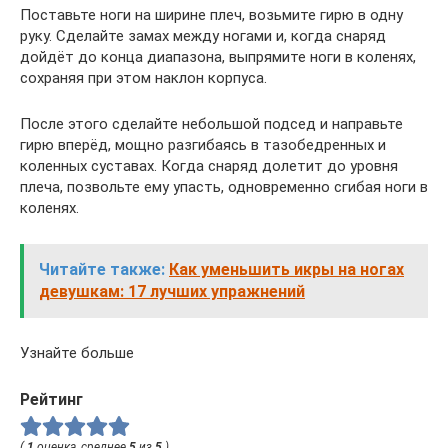
Поставьте ноги на ширине плеч, возьмите гирю в одну
руку. Сделайте замах между ногами и, когда снаряд
дойдёт до конца диапазона, выпрямите ноги в коленях,
сохраняя при этом наклон корпуса.
После этого сделайте небольшой подсед и направьте
гирю вперёд, мощно разгибаясь в тазобедренных и
коленных суставах. Когда снаряд долетит до уровня
плеча, позвольте ему упасть, одновременно сгибая ноги в
коленях.
Читайте также:
Как уменьшить икры на ногах
девушкам: 17 лучших упражнений
Узнайте больше
Рейтинг
(
1
оценка, среднее
5
из
5
)