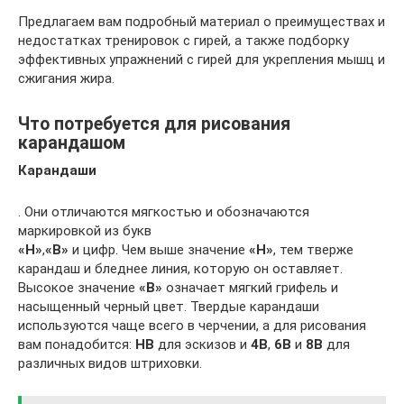
Предлагаем вам подробный материал о преимуществах и
недостатках тренировок с гирей, а также подборку
эффективных упражнений с гирей для укрепления мышц и
сжигания жира.
Что потребуется для рисования
карандашом
Карандаши
. Они отличаются мягкостью и обозначаются
маркировкой из букв
«H»
,
«B»
и цифр. Чем выше значение
«H»
, тем тверже
карандаш и бледнее линия, которую он оставляет.
Высокое значение
«B»
означает мягкий грифель и
насыщенный черный цвет. Твердые карандаши
используются чаще всего в черчении, а для рисования
вам понадобится:
HB
для эскизов и
4B
,
6B
и
8B
для
различных видов штриховки.