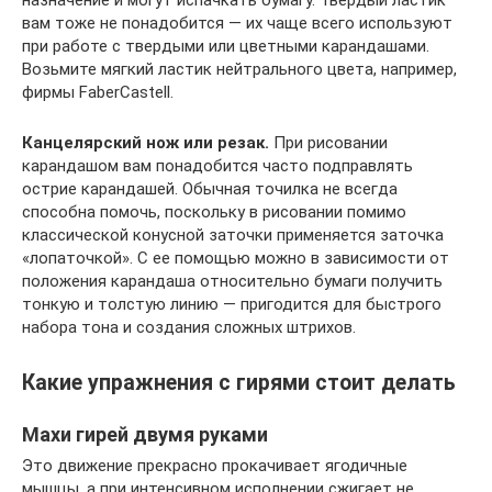
назначение и могут испачкать бумагу. Твердый ластик
вам тоже не понадобится — их чаще всего используют
при работе с твердыми или цветными карандашами.
Возьмите мягкий ластик нейтрального цвета, например,
фирмы FaberCastell.
Канцелярский нож или резак.
При рисовании
карандашом вам понадобится часто подправлять
острие карандашей. Обычная точилка не всегда
способна помочь, поскольку в рисовании помимо
классической конусной заточки применяется заточка
«лопаточкой». С ее помощью можно в зависимости от
положения карандаша относительно бумаги получить
тонкую и толстую линию — пригодится для быстрого
набора тона и создания сложных штрихов.
Какие упражнения с гирями стоит делать
Махи гирей двумя руками
Это движение прекрасно прокачивает ягодичные
мышцы, а при интенсивном исполнении сжигает не