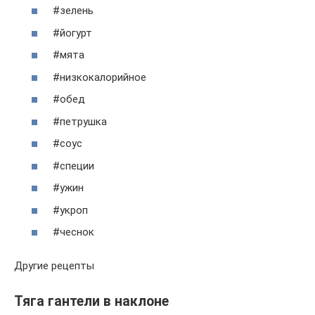
#зелень
#йогурт
#мята
#низкокалорийное
#обед
#петрушка
#соус
#специи
#ужин
#укроп
#чеснок
Другие рецепты
Тяга гантели в наклоне