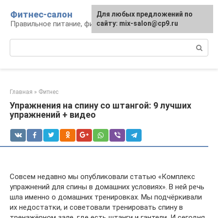
Перейти
Фитнес-салон
Для любых предложений по
к
Правильное питание, фитнес, образ жизни
сайту: mix-salon@cp9.ru
контенту
Поиск:
Главная
»
Фитнес
Упражнения на спину со штангой: 9 лучших
упражнений + видео
Совсем недавно мы опубликовали статью «Комплекс
упражнений для спины в домашних условиях». В ней речь
шла именно о домашних тренировках. Мы подчёркивали
их недостатки, и советовали тренировать спину в
тренажёрном зале, где есть штанги и гантели. И сегодня