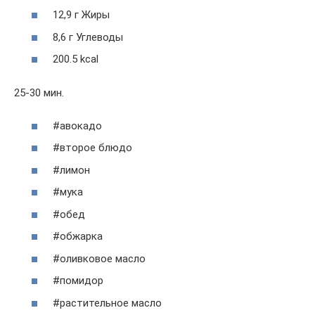
12,9 г Жиры
8,6 г Углеводы
200.5 kcal
25-30 мин.
#авокадо
#второе блюдо
#лимон
#мука
#обед
#обжарка
#оливковое масло
#помидор
#растительное масло