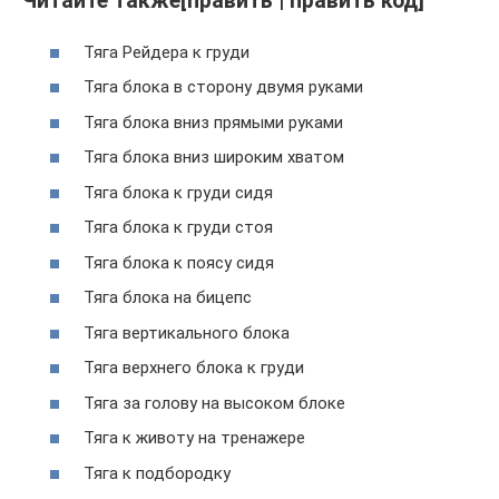
Читайте также[править | править код]
Тяга Рейдера к груди
Тяга блока в сторону двумя руками
Тяга блока вниз прямыми руками
Тяга блока вниз широким хватом
Тяга блока к груди сидя
Тяга блока к груди стоя
Тяга блока к поясу сидя
Тяга блока на бицепс
Тяга вертикального блока
Тяга верхнего блока к груди
Тяга за голову на высоком блоке
Тяга к животу на тренажере
Тяга к подбородку