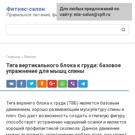
Перейти
Фитнес-салон
Для любых предложений по
к
Правильное питание, фитнес, образ жизни
сайту: mix-salon@cp9.ru
контенту
Поиск:
Главная
»
Фитнес
Тяга вертикального блока к груди: базовое
упражнение для мышц спины
Тяга верхнего блока к груди (ТВБ) является базовым
движением, хорошо развивающим мускулатуру спины и
плеч. Оно дает возможность создать отличную фигуру,
способствует устранению нарушений осанки и является
хорошей профилактикой сколиоза. Данное движение
можно выполнять спортсменам любого пола, оно может