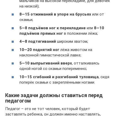
мальчиков на высокой перекладине, для девочек
на низкой);
8—15 отжиманий в упоре на брусьях
или от
скамьи;
5—8 подъёмов ног к перекладине
или
8—10
подъёмов прямых ног
в положении лёжа;
4—8 подтягиваний
широким хватом;
10—20 поднятий ног
лёжа животом на
наклонной гимнастической лавке;
5—10 выпрыгиваний вверх
, отталкиваясь
одной ногой со скамьи попеременно;
10—15 сгибаний и разгибаний туловища
, сидя
поперёк скамьи с закреплёнными ногами.
Какие задачи должны ставиться перед
педагогом
Педагог – это не тот человек, который будет
заставлять ребенка, он должен именно наставлять,