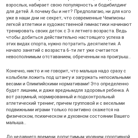
взрослых, набирает свою популярность и бодибилдинг
для детей. А почему бы и нет? Предполагаю, ни для кого
уже в наши дни не секрет, что современные Чемпионы
легкой атлетики и художественной гимнастики начинают
тренировать своих деток с 3-х летнего возраста. Ведь
чтобы добиться действительно настоящего успеха в
этих видах спорта, нужно потратить десятилетия. А
начало занятий с возраста 6-ти лет уже считается
невосполнимым отставанием, обреченным на проигрыш…
Конечно, никто и не говорит, что малыша надо сразу с
колыбели ложить под штангу и загружать непосильными
весами и Олимпийскими нормативами! Это определенно
будет лишним, и даже вреднымдля здоровья ребенка. А
вот разумный, нормированный и подконтрольный
атлетический тренинг, причем групповой и с веселыми
подвижными играми только позитивно скажется на
физическом, психическом и духовном состоянии Вашего
малыша…
До недавнего времени допустимым уровнем спортивной