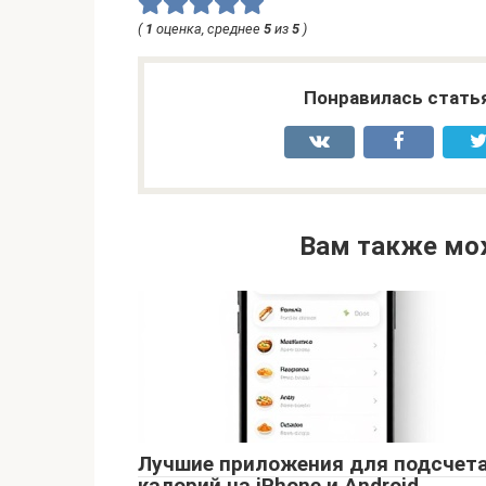
(
1
оценка, среднее
5
из
5
)
Понравилась стать
Вам также мо
Лучшие приложения для подсчет
калорий на iPhone и Android