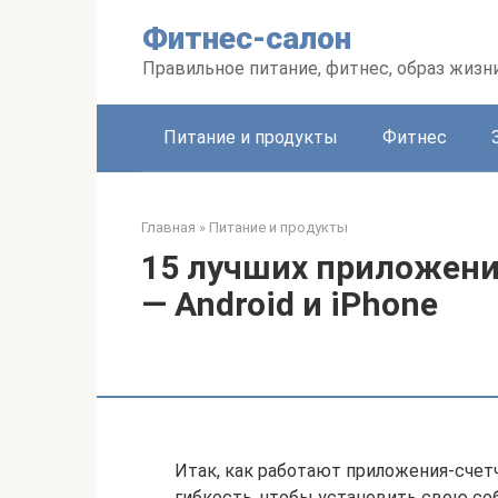
Перейти
Фитнес-салон
к
контенту
Правильное питание, фитнес, образ жизн
Питание и продукты
Фитнес
Главная
»
Питание и продукты
15 лучших приложени
— Android и iPhone
Итак, как работают приложения-счет
гибкость, чтобы установить свою соб