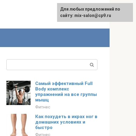
Для любых предложений по
сайту: mix-salon@cp9.ru
Поиск:
Самый эффективный Full
Body комплекс
упражнений на все группы
мышц
Фитнес
Как похудеть в икрах ног в
домашних условиях и
быстро
Фитнес