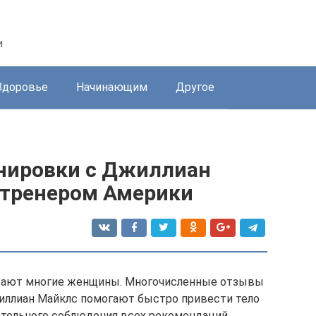
и
Здоровье
Начинающим
Другое
ировки с Джиллиан
 тренером Америки
чтают многие женщины. Многочисленные отзывы
иллиан Майклс помогают быстро привести тело
ательного соблюдения всех рекомендаций.