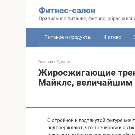
Перейти
Фитнес-салон
к
контенту
Правильное питание, фитнес, образ жизн
Питание и продукты
Фитнес
Главная
»
Другое
Жиросжигающие трен
Майклс, величайшим
О стройной и подтянутой фигуре ме
подтверждают, что тренировки с Дж
в желаемую форму при условии обяз