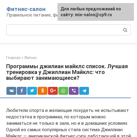
Перейти
Фитнес-салон
Для любых предложений по
к
Правильное питание, фитнес, образ жизни
сайту: mix-salon@cp9.ru
контенту
Поиск:
Главная
»
Фитнес
Программы джилиан майклс список. Лучшая
тренировка у Джиллиан Майклс: что
выбирают занимающиеся?
Любители спорта и желающие похудеть не испытывают
недостатка в программах, по которым можно
заниматься не только в зале, но и в домашних условиях.
Одной из самых популярных стала система Джиллиан
Майклс — американской фитнес-гуру, работающей в этой