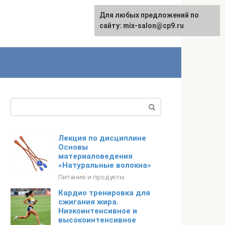
Для любых предложений по
сайту: mix-salon@cp9.ru
Поиск:
Лекция по дисциплине
Основы
материаловедения
«Натуральные волокна»
Питание и продукты
Кардио тренировка для
сжигания жира.
Низкоинтенсивное и
высокоинтенсивное