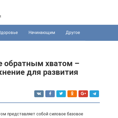
и
Здоровье
Начинающим
Другое
е обратным хватом –
жнение для развития
том представляет собой силовое базовое