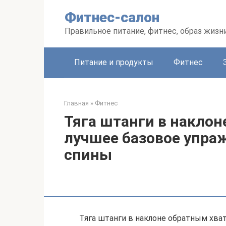
Перейти
Фитнес-салон
к
контенту
Правильное питание, фитнес, образ жизн
Питание и продукты
Фитнес
Главная
»
Фитнес
Тяга штанги в наклон
лучшее базовое упра
спины
Тяга штанги в наклоне обратным хва