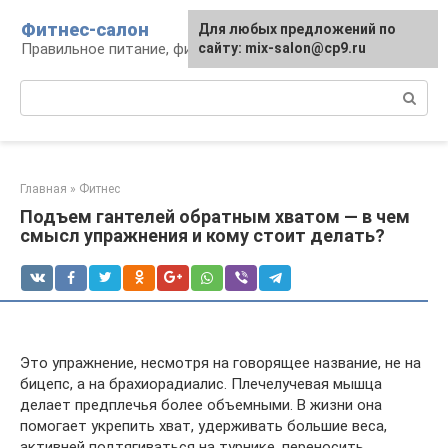
Перейти
Фитнес-салон
Для любых предложений по
к
Правильное питание, фитнес, образ жизни
сайту: mix-salon@cp9.ru
контенту
Поиск:
Главная
»
Фитнес
Подъем гантелей обратным хватом — в чем
смысл упражнения и кому стоит делать?
Это упражнение, несмотря на говорящее название, не на
бицепс, а на брахиорадиалис. Плечелучевая мышца
делает предплечья более объемными. В жизни она
помогает укрепить хват, удерживать большие веса,
активней подтягиваться на турнике, переносить