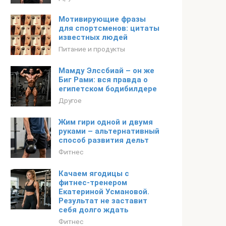
Мотивирующие фразы
для спортсменов: цитаты
известных людей
Питание и продукты
Мамду Элссбиай – он же
Биг Рами: вся правда о
египетском бодибилдере
Другое
Жим гири одной и двумя
руками – альтернативный
способ развития дельт
Фитнес
Качаем ягодицы с
фитнес-тренером
Екатериной Усмановой.
Результат не заставит
себя долго ждать
Фитнес