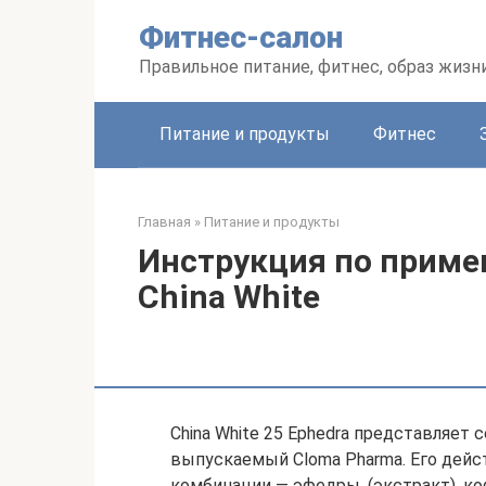
Перейти
Фитнес-салон
к
контенту
Правильное питание, фитнес, образ жизн
Питание и продукты
Фитнес
Главная
»
Питание и продукты
Инструкция по прим
China White
China White 25 Ephedra представляе
выпускаемый Cloma Pharma. Его дей
комбинации — эфедры, (экстракт), ко