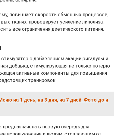
ему, повышает скорость обменных процессов,
ых тканях, провоцирует усиление липолиза.
сить все ограничения диетического питания.
я
 стимулятор с добавлением акации ригадулы и
ная добавка, стимулирующая не только потерю
держащая активные компоненты для повышения
предстоящих тренировок.
еню на 1 день, на 3 дня, на 7 дней. Фото до и
ка предназначена в первую очередь для
 ее использование и людям, страдающим от