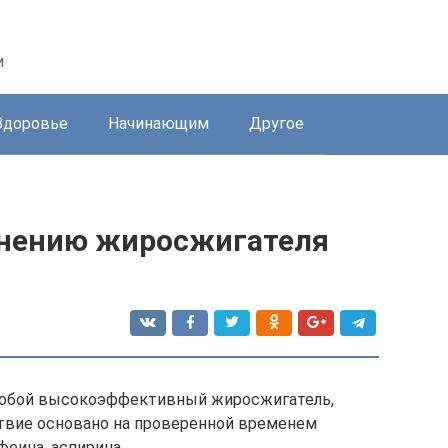
и
Здоровье
Начинающим
Другое
енению жиросжигателя
т собой высокоэффективный жиросжигатель,
ствие основано на проверенной временем
феина, аспирина.