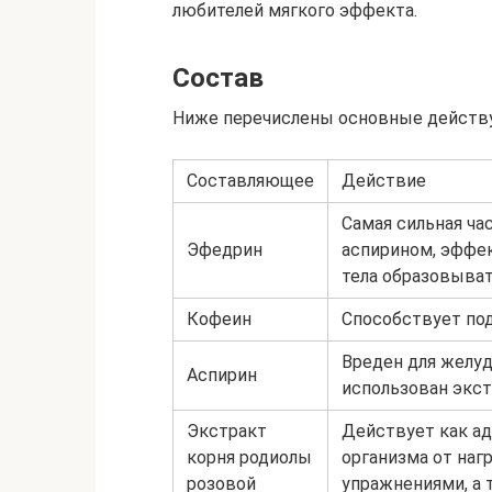
любителей мягкого эффекта.
Состав
Ниже перечислены основные действу
Составляющее
Действие
Самая сильная час
Эфедрин
аспирином, эффек
тела образовыва
Кофеин
Способствует под
Вреден для желуд
Аспирин
использован экст
Экстракт
Действует как а
корня родиолы
организма от наг
розовой
упражнениями, а 