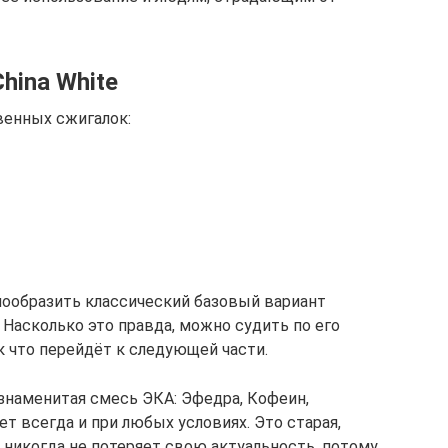
hina White
венных сжигалок:
нообразить классический базовый вариант
Насколько это правда, можно судить по его
ак что перейдёт к следующей части.
 знаменитая смесь ЭКА: Эфедра, Кофеин,
ет всегда и при любых условиях. Это старая,
, никогда не потеряет свою актуальность, потому