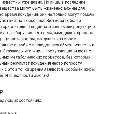
известны уже давно. Но лишь в последние
и вещества могут быть жизненно важны для
о время похудения, они не только могут помочь
увствие, но также способствовать более
е сравнительно недавно жиры имели репутацию
вуют набору лишнего веса, замедляют процесс
 рационе человека, следящего за своим
 больше и глубже исследовался обмен веществ в
я. Оказалось, что жиры, поступающие вместе с
ьных метаболических процессов, без которых
ьный результат похудения часто попросту
х с этой точки зрения являются «особые» жиры
 И в частности омега-3.
р
ледующих состояниях:
ов А и Д;