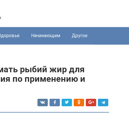
и
Здоровье
Начинающим
Другое
мать рыбий жир для
ция по применению и