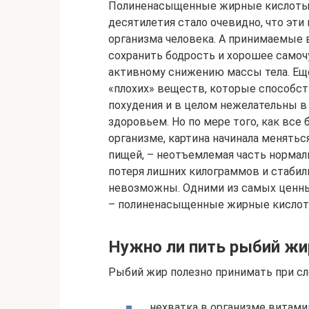
Полиненасыщенные жирные кислоты 
десятилетия стало очевидно, что эт
организма человека. А принимаемые в
сохранить бодрость и хорошее самоч
активному снижению массы тела. Ещ
«плохих» веществ, которые способст
похудения и в целом нежелательны в
здоровьем. Но по мере того, как все
организме, картина начинала менятьс
пищей, – неотъемлемая часть нормал
потеря лишних килограммов и стабил
невозможны. Одними из самых ценны
– полиненасыщенные жирные кислоты.
Нужно ли пить рыбий жи
Рыбий жир полезно принимать при с
нехватка в организме витамин