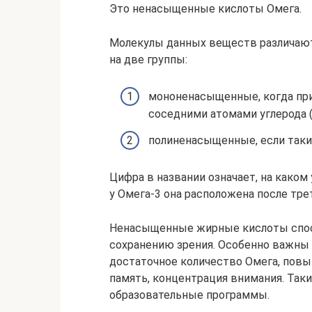
Это ненасыщенные кислоты Омега.
Молекулы данных веществ различают
на две группы:
мононенасыщенные, когда при
соседними атомами углерода (
полиненасыщенные, если таких
Цифра в названии означает, на каком 
у Омега-3 она расположена после тре
Ненасыщенные жирные кислоты спо
сохранению зрения. Особенно важны д
достаточное количество Омега, повы
память, концентрация внимания. Так
образовательные программы.