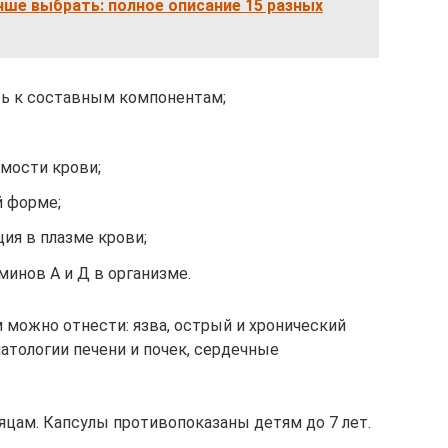
чше выбрать: полное описание 15 разных
ь к составным компонентам;
мости крови;
й форме;
ия в плазме крови;
инов А и Д в организме.
можно отнести: язва, острый и хронический
патологии печени и почек, сердечные
яцам. Капсулы противопоказаны детям до 7 лет.