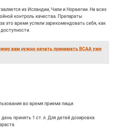
вляется из Исландии, Чили и Норвегии. На всех
ройной контроль качества. Препараты
за это время успели зарекомендовать себя, как
у доступности.
очему вам нужно начать принимать ВСАА уже
льзования во время приема пищи.
день принять 1 ст. л. Для детей дозировка
зраста.