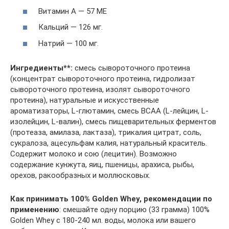
Витамин А — 57 МЕ
Кальций — 126 мг.
Натрий — 100 мг.
Ингредиенты**:
смесь сывороточного протеина
(концентрат сывороточного протеина, гидролизат
сывороточного протеина, изолят сывороточного
протеина), натуральные и искусственные
ароматизаторы, L-глютамин, смесь BCAA (L-лейцин, L-
изолейцин, L-валин), смесь пищеварительных ферментов
(протеаза, амилаза, лактаза), трикалия цитрат, соль,
сукралоза, ацесульфам калия, натуральный краситель.
Содержит молоко и сою (лецитин). Возможно
содержание кунжута, яиц, пшеницы, арахиса, рыбы,
орехов, ракообразных и моллюсковых.
Как принимать 100% Golden Whey, рекомендации по
применению
: смешайте одну порцию (33 грамма) 100%
Golden Whey с 180-240 мл. воды, молока или вашего