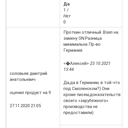
Да
1 /
Нет
0
Протеин отличный .Взял на
замену ON.Разница
минимальна Пр-во
Германия.
<�Алексей>
23.10.2021
13:44
соловьев дмитрий
анатольевич
Да,да в Германии, в той что
под Смоленском?) Они
оценил продукт на 9
кроме писем,доказательств
своего «зарубежного»
27.11.2020 21:05
производства не
предоставили)