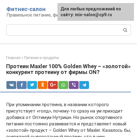
Перейти
Фитнес-салон
Для любых предложений по
к
Правильное питание, фитнес, образ жизни
сайту: mix-salon@cp9.ru
контенту
Поиск:
Главная
»
Питание и продукты
Протеин Maxler 100% Golden Whey – «золотой»
конкурент протеину от фирмы ON?
При упоминании протеина, в названии которого
присутствует «голд», почему-то сразу на ум приходит
добавка от Оптимум Нутришн. Но рынок спортивного
питания постоянно развивается и представляет новый
«золотой» продукт – Golden Whey от Maxler. Казалось бы,
очередной сывороточный протеин, что в нем