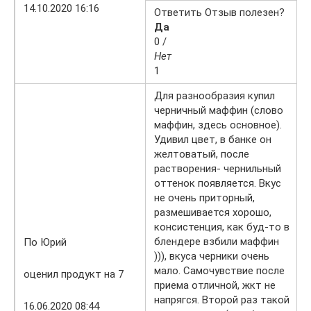
14.10.2020 16:16
Ответить Отзыв полезен?
Да
0 /
Нет
1
Для разнообразия купил
черничный маффин (слово
маффин, здесь основное).
Удивил цвет, в банке он
желтоватый, после
растворения- чернильный
оттенок появляется. Вкус
не очень приторный,
размешивается хорошо,
консистенция, как буд-то в
блендере взбили маффин
По Юрий
))), вкуса черники очень
мало. Самочувствие после
оценил продукт на 7
приема отличной, жкт не
напрягся. Второй раз такой
16.06.2020 08:44