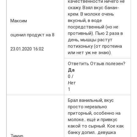
качественности ничего не
скажу. Взял вкус банан-
крем. В молоке очень
вкусный, в воде
Максим
посредственный (но не
противный). Пью 2 раза в
оценил продукт на 8
день, мышцы растут
потихоньку (от протеина
23.01.2020 16:02
или нет уж не знаю).
Ответить Отзыв полезен?
Да
0 /
Нет
1
Брал ванильный, вкус
просто нереально
приторный, особенно на
молоке.. ещё и привкус
какой то сырный. Кое как
банку допил.. девушка
Тимур