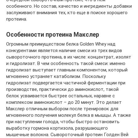
особенного. Но состав, качество и ингредиенты добавки
заслуживают внимания тех, кто еще в поиске хорошего
протеина.
Особенности протеина Макслер
Огромным преимуществом белка Golden Whey над
конкурентами является наличие смеси из трех видов
сывороточного протеина, в их числе: концентрат, изолят
и гидролизат. В чем особенность такой смеси: именно
гидролизат выступает главным компонентом, который
мгновенно устраняет катаболизм. Поскольку
гидролизат подвергается частичной ферментации при
производстве, практически до аминокислот, такой
белок усваивается быстрее остальных, наравне с
комплексом аминокислот – до 20 минут. Это делает
Макслер отличным выбором после тренировок для
мгновенного получения молекул белка в мышцы. А также
при наступлении голода, чтобы быстро остановить
выработку гормона кортизола, разрушающего
мышечные волокна. Сывороточный протеин Голден Вей