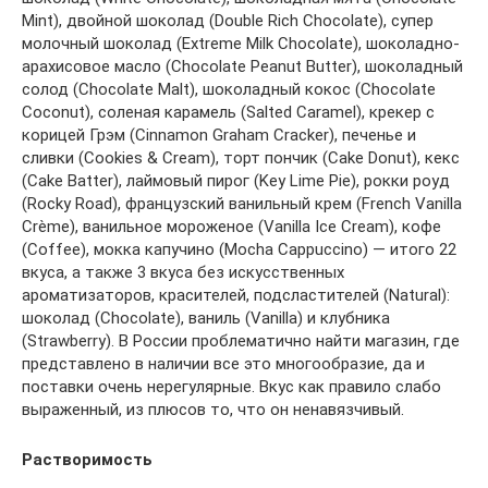
Mint), двойной шоколад (Double Rich Chocolate), супер
молочный шоколад (Extreme Milk Chocolate), шоколадно-
арахисовое масло (Chocolate Peanut Butter), шоколадный
солод (Chocolate Malt), шоколадный кокос (Chocolate
Coconut), соленая карамель (Salted Caramel), крекер с
корицей Грэм (Cinnamon Graham Cracker), печенье и
сливки (Cookies & Cream), торт пончик (Cake Donut), кекс
(Cake Batter), лаймовый пирог (Key Lime Pie), рокки роуд
(Rocky Road), французский ванильный крем (French Vanilla
Crème), ванильное мороженое (Vanilla Ice Cream), кофе
(Coffee), мокка капучино (Mocha Cappuccino) — итого 22
вкуса, а также 3 вкуса без искусственных
ароматизаторов, красителей, подсластителей (Natural):
шоколад (Chocolate), ваниль (Vanilla) и клубника
(Strawberry). В России проблематично найти магазин, где
представлено в наличии все это многообразие, да и
поставки очень нерегулярные. Вкус как правило слабо
выраженный, из плюсов то, что он ненавязчивый.
Растворимость