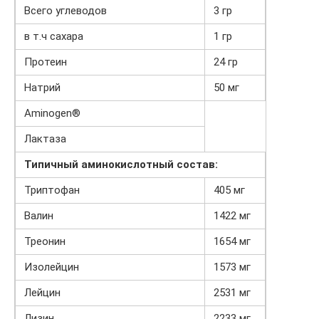
Всего углеводов
3 гр
в т.ч сахара
1 гр
Протеин
24 гр
Натрий
50 мг
Aminogen®
Лактаза
Типичный аминокислотный состав:
Триптофан
405 мг
Валин
1422 мг
Треонин
1654 мг
Изолейцин
1573 мг
Лейцин
2531 мг
Лизин
2233 мг