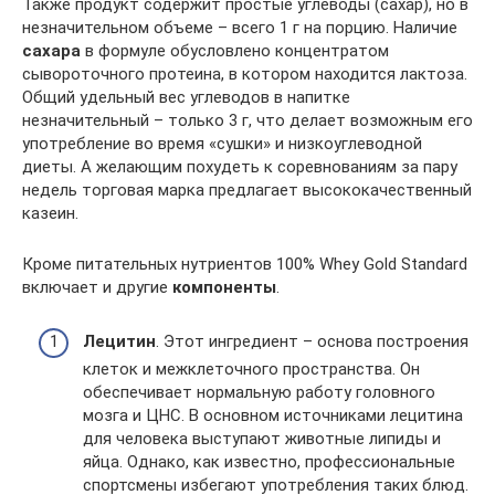
Также продукт содержит простые углеводы (сахар), но в
незначительном объеме – всего 1 г на порцию. Наличие
сахара
в формуле обусловлено концентратом
сывороточного протеина, в котором находится лактоза.
Общий удельный вес углеводов в напитке
незначительный – только 3 г, что делает возможным его
употребление во время «сушки» и низкоуглеводной
диеты. А желающим похудеть к соревнованиям за пару
недель торговая марка предлагает высококачественный
казеин.
Кроме питательных нутриентов 100% Whey Gold Standard
включает и другие
компоненты
.
Лецитин
. Этот ингредиент – основа построения
клеток и межклеточного пространства. Он
обеспечивает нормальную работу головного
мозга и ЦНС. В основном источниками лецитина
для человека выступают животные липиды и
яйца. Однако, как известно, профессиональные
спортсмены избегают употребления таких блюд.