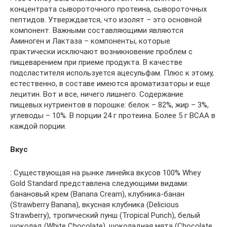
концентрата сывороточного протеина, сывороточных
пептидов. Утверждается, что изолят – это основной
компонент. Важными составляющими являются
Аминоген и Лактаза – компоненты, которые
практически исключают возникновение проблем с
пищеварением при приеме продукта. В качестве
подсластителя используется ацесульфам. Плюс к этому,
естественно, в составе имеются ароматизаторы и еще
лецитин. Вот и все, ничего лишнего. Содержание
пищевых нутриентов в порошке: белок – 82%, жир – 3%,
углеводы – 10%. В порции 24 г протеина. Более 5 г BCAA в
каждой порции.
Вкус
: Существующая на рынке линейка вкусов 100% Whey
Gold Standard представлена следующими видами:
банановый крем (Banana Cream), клубника-банан
(Strawberry Banana), вкусная клубника (Delicious
Strawberry), тропический пунш (Tropical Punch), белый
шоколад (White Chocolate), шоколадная мята (Chocolate