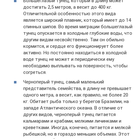
Большеглазый тунец, который в длину может
достигать 2,5 метров, а весит до 400 кг.
Отличительной особенностью этого вида
является широкий плавник, который имеет до 14
спинных шипов. Во время миграции большеглазый
тунец опускается в холодные глубокие воды, что
другим видам несвойственно. Там он обильно
кормится, и сердце его функционирует более
активно. Но постоянно находиться в холодной
воде тунец не может и периодически ему
необходимо выплывать на поверхность, чтобы
согреться.
Черноперый тунец, самый маленький
представитель семейства, в длину не превышает
одного метра, а весит, как правило, не более 20
кг. Обитает рыба только у берегов Бразилии, на
западе Атлантического океана. В отличие от
других видов, черноперый тунец питается
кальмарами и крабами, мелкими личинками и
креветками. Иногда, конечно, питается и мелкой
рыбешкой, но в гораздо меньших объемах. Этот