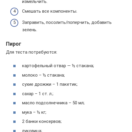
измельчить.
Смешать все компоненты.
Заправить, посолить/поперчить, добавить
зелень.
Пирог
Для теста потребуются:
картофельный отвар — ½ стакана;
молоко – ½ стакана;
сухие дрожжи – 1 пакетик;
сахар – 1 ст. л.;
масло подсолнечника – 50 мл;
мука – ½ кг;
2 банки консервов;
луковица;