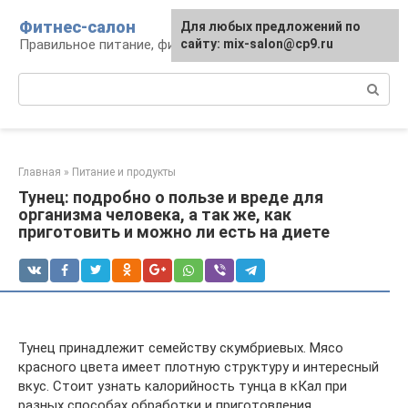
Перейти
Фитнес-салон
Для любых предложений по
к
Правильное питание, фитнес, образ жизни
сайту: mix-salon@cp9.ru
контенту
Поиск:
Главная
»
Питание и продукты
Тунец: подробно о пользе и вреде для
организма человека, а так же, как
приготовить и можно ли есть на диете
Тунец принадлежит семейству скумбриевых. Мясо
красного цвета имеет плотную структуру и интересный
вкус. Стоит узнать калорийность тунца в кКал при
разных способах обработки и приготовления,