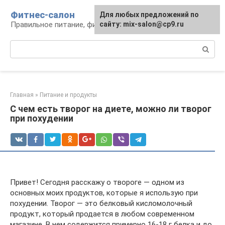
Перейти
Фитнес-салон
Для любых предложений по
к
Правильное питание, фитнес, образ жизни
сайту: mix-salon@cp9.ru
контенту
Поиск:
Главная
»
Питание и продукты
С чем есть творог на диете, можно ли творог
при похудении
Привет! Сегодня расскажу о твороге — одном из
основных моих продуктов, которые я использую при
похудении. Творог — это белковый кисломолочный
продукт, который продается в любом современном
магазине. В нем содержится примерно 16-18 г белка и до