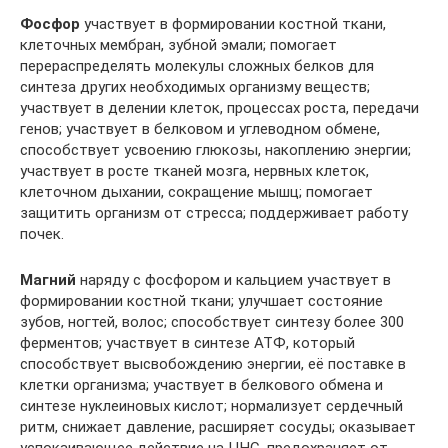
Фосфор
участвует в формировании костной ткани,
клеточных мембран, зубной эмали; помогает
перераспределять молекулы сложных белков для
синтеза других необходимых организму веществ;
участвует в делении клеток, процессах роста, передачи
генов; участвует в белковом и углеводном обмене,
способствует усвоению глюкозы, накоплению энергии;
участвует в росте тканей мозга, нервных клеток,
клеточном дыхании, сокращение мышц; помогает
защитить организм от стресса; поддерживает работу
почек.
Магний
наряду с фосфором и кальцием участвует в
формировании костной ткани; улучшает состояние
зубов, ногтей, волос; способствует синтезу более 300
ферментов; участвует в синтезе АТФ, который
способствует высвобождению энергии, её поставке в
клетки организма; участвует в белкового обмена и
синтезе нуклеиновых кислот; нормализует сердечный
ритм, снижает давление, расширяет сосуды; оказывает