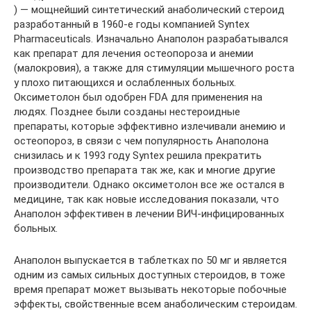
) — мощнейший синтетический анаболический стероид
разработанный в 1960-е годы компанией Syntex
Pharmaceuticals. Изначально Анаполон разрабатывался
как препарат для лечения остеопороза и анемии
(малокровия), а также для стимуляции мышечного роста
у плохо питающихся и ослабленных больных.
Оксиметолон был одобрен FDA для применения на
людях. Позднее были созданы нестероидные
препараты, которые эффективно излечивали анемию и
остеопороз, в связи с чем популярность Анаполона
снизилась и к 1993 году Syntex решила прекратить
производство препарата так же, как и многие другие
производители. Однако оксиметолон все же остался в
медицине, так как новые исследования показали, что
Анаполон эффективен в лечении ВИЧ-инфицированных
больных.
Анаполон выпускается в таблетках по 50 мг и является
одним из самых сильных доступных стероидов, в тоже
время препарат может вызывать некоторые побочные
эффекты, свойственные всем анаболическим стероидам.