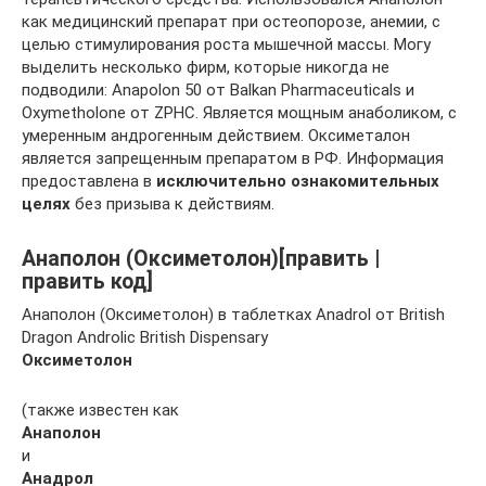
как медицинский препарат при остеопорозе, анемии, с
целью стимулирования роста мышечной массы. Могу
выделить несколько фирм, которые никогда не
подводили: Anapolon 50 от Balkan Pharmaceuticals и
Oxymetholone от ZPHC. Является мощным анаболиком, с
умеренным андрогенным действием. Оксиметалон
является запрещенным препаратом в РФ. Информация
предоставлена в
исключительно ознакомительных
целях
без призыва к действиям.
Анаполон (Оксиметолон)[править |
править код]
Анаполон (Оксиметолон) в таблетках Anadrol от British
Dragon Androlic British Dispensary
Оксиметолон
(также известен как
Анаполон
и
Анадрол