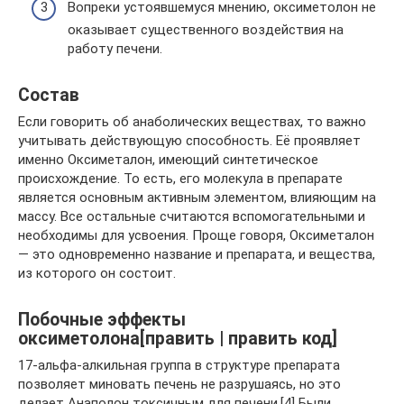
Вопреки устоявшемуся мнению, оксиметолон не
оказывает существенного воздействия на
работу печени.
Состав
Если говорить об анаболических веществах, то важно
учитывать действующую способность. Её проявляет
именно Оксиметалон, имеющий синтетическое
происхождение. То есть, его молекула в препарате
является основным активным элементом, влияющим на
массу. Все остальные считаются вспомогательными и
необходимы для усвоения. Проще говоря, Оксиметалон
— это одновременно название и препарата, и вещества,
из которого он состоит.
Побочные эффекты
оксиметолона[править | править код]
17-альфа-алкильная группа в структуре препарата
позволяет миновать печень не разрушаясь, но это
делает Анаполон токсичным для печени.[4] Были