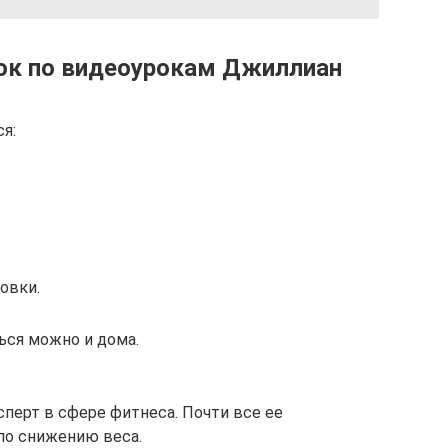
ок по видеоурокам Джиллиан
ся:
совки.
ься можно и дома.
перт в сфере фитнеса. Почти все ее
по снижению веса.