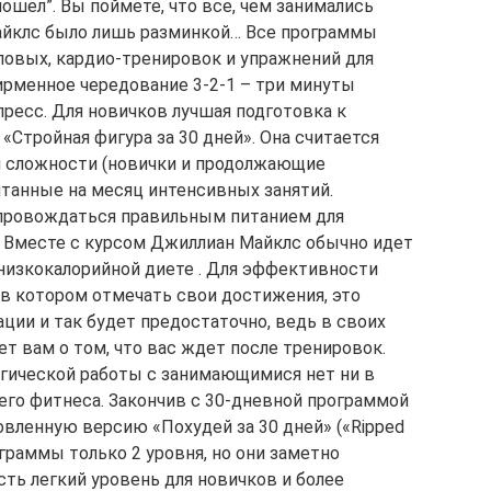
пошел”. Вы поймете, что все, чем занимались
айклс было лишь разминкой… Все программы
ловых, кардио-тренировок и упражнений для
ирменное чередование 3-2-1 – три минуты
 пресс. Для новичков лучшая подготовка к
«Стройная фигура за 30 дней». Она считается
ня сложности (новички и продолжающие
читанные на месяц интенсивных занятий.
провождаться правильным питанием для
. Вместе с курсом Джиллиан Майклс обычно идет
низкокалорийной диете . Для эффективности
 в котором отмечать свои достижения, это
ции и так будет предостаточно, ведь в своих
т вам о том, что вас ждет после тренировок.
огической работы с занимающимися нет ни в
о фитнеса. Закончив с 30-дневной программой
овленную версию «Похудей за 30 дней» («Ripped
рограммы только 2 уровня, но они заметно
сть легкий уровень для новичков и более