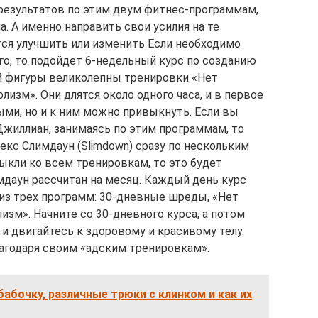
езультатов по этим двум фитнес-программам,
. А именно направить свои усилия на те
ся улучшить или изменить Если необходимо
го, то подойдет 6-недельный курс по созданию
й фигуры великолепны тренировки «Нет
изм». Они длятся около одного часа, и в первое
ми, но и к ним можно привыкнуть. Если вы
Джиллиан, занимаясь по этим программам, то
екс Слимдаун (Slimdown) сразу по нескольким
кли ко всем тренировкам, то это будет
мдаун рассчитан на месяц. Каждый день курс
 из трех программ: 30-дневные шреды, «Нет
зм». Начните со 30-дневного курса, а потом
 и двигайтесь к здоровому и красивому телу.
агодаря своим «адским тренировкам».
бабочку, различные трюки с клинком и как их