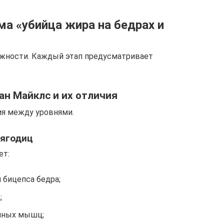
ма «убийца жира на бедрах и
ожности. Каждый этап предусматривает
н Майклс и их отличия
я между уровнями.
 ягодиц
ет:
 бицепса бедра;
;
ичных мышц;