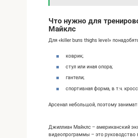
Что нужно для трениров
Майклс
Для «killer buns thighs level» понадобят
коврик;
стул или иная опора;
гантели;
спортивная форма, в т.ч. крос
Арсенал небольшой, поэтому занимат
Джиллиан Майклс – американский экс
видеопрограммы – это руководство 