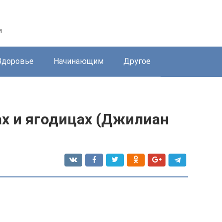
и
Здоровье
Начинающим
Другое
ах и ягодицах (Джилиан