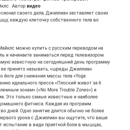
клс . Автор
видео
сионал своего дела, Джиллиан заставляет своих
цу, каждую клеточку собственного тела во
айклс можно купить с русским переводом на
ль и начинаете заниматься перед телевизором.
самую известную на сегодняшний день программу
ак ее принято называть, «шреды Джиллиан
по йоге для снижения массы тела «Yoga
анию идеального пресса «Плоский живот за 6
блемным зонам» («No More Trouble Zones») и
а. Это только самые известные и наиболее
домашнего фитнеса. Каждая из программ
во дней. Одно занятие длится обычно не более
 первого урока с Джиллиан вы ощутите, что ваше
ет испытание в виде приятной боли в мышцах,