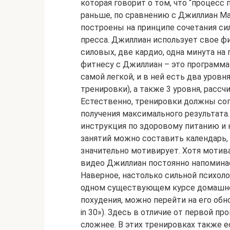
которая говорит о том, что “процесс 
раньше, по сравнению с Джиллиан М
построены на принципе сочетания си
пресса. Джиллиан использует свое ф
силовых, две кардио, одна минута на
фитнесу с Джиллиан – это программа 
самой легкой, и в ней есть два уров
тренировки), а также 3 уровня, расс
Естественно, тренировки должны со
получения максимального результата
инструкция по здоровому питанию и 
занятий можно составить календарь,
значительно мотивирует. Хотя мотива
видео Джиллиан постоянно напоминае
Наверное, настолько сильной психол
одном существующем курсе домашнег
похудения, можно перейти на его обн
in 30»). Здесь в отличие от первой п
сложнее. В этих тренировках также е