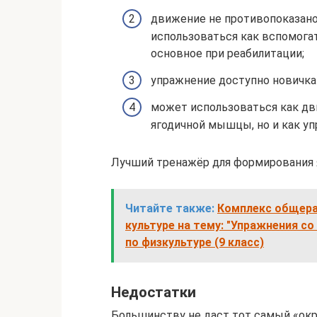
движение не противопоказано
использоваться как вспомогат
основное при реабилитации;
упражнение доступно новичк
может использоваться как дв
ягодичной мышцы, но и как уп
Лучший тренажёр для формирования 
Читайте также:
Комплекс общера
культуре на тему: "Упражнения с
по физкультуре (9 класс)
Недостатки
Большинству не даст тот самый «окр