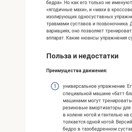
бедра». Но как его только не именуют
«ягодичные махи», и «махи в кроссове
изолирующих односуставных упражне
травмами суставов и позвоночника.
вариациях, оно позволяет тренирова
аппарат. Какие нюансы упражнения 
Польза и недостатки
Преимущества движения:
универсальное упражнение. Ег
специальной машине «батт бла
машинами могут тренироватьс
резиновые амортизаторы для 
в колене ногой и гантелью на 
толкается одной ногой. Верси
бедро в тазобедренном суста