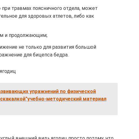
 при травмах поясничного отдела, может
ельное для здоровых атлетов, либо как
ам и продолжающим;
ижение не только для развития большой
ражнение для бицепса бедра.
ягодиц
звивающих упражнений по физической
о скакалкой"учебно-методический материал
углый внешний вид» ягодиц просто потому, что