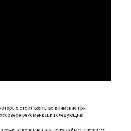
которые стоит взять во внимание при
кроссовере рекомендации следующие:
вками, отведение ноги должно быть плавным;