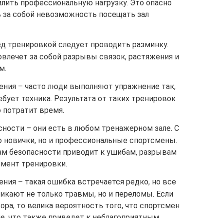
илить профессиональную нагрузку. Это опасно
ь за собой невозможность посещать зал
ед тренировкой следует проводить разминку.
влечет за собой разрывы связок, растяжения и
м.
ения – часто люди выполняют упражнение так,
требует техника. Результата от таких тренировок
 потратит время.
ности – они есть в любом тренажерном зале. С
о новички, но и профессиональные спортсмены.
ам безопасности приводит к ушибам, разрывам
омент тренировки.
ния – такая ошибка встречается редко, но все
никают не только травмы, но и переломы. Если
ра, то велика вероятность того, что спортсмен
е, что также приведет к неблагоприятным