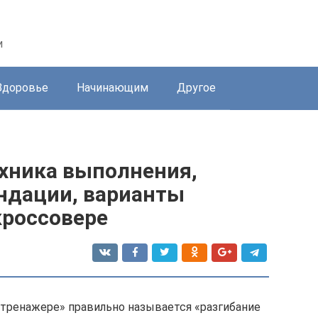
и
Здоровье
Начинающим
Другое
ехника выполнения,
ндации, варианты
кроссовере
 тренажере» правильно называется «разгибание