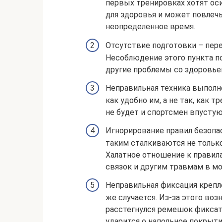
первых тренировках хотят ос
для здоровья и может повлеч
неопределенное время.
Отсутствие подготовки – пер
Несоблюдение этого пункта по
другие проблемы со здоровье
Неправильная техника выполн
как удобно им, а не так, как 
не будет и спортсмен впустую
Игнорирование правил безопас
таким сталкиваются не тольк
Халатное отношение к правил
связок и другим травмам в м
Неправильная фиксация крепле
же случается. Из-за этого воз
расстегнулся ремешок фиксато
ударится о напольное покрыти