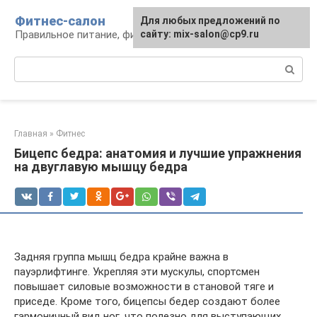
Перейти
Фитнес-салон
Для любых предложений по
к
Правильное питание, фитнес, образ жизни
сайту: mix-salon@cp9.ru
контенту
Поиск:
Главная
»
Фитнес
Бицепс бедра: анатомия и лучшие упражнения
на двуглавую мышцу бедра
Задняя группа мышц бедра крайне важна в
пауэрлифтинге. Укрепляя эти мускулы, спортсмен
повышает силовые возможности в становой тяге и
приседе. Кроме того, бицепсы бедер создают более
гармоничный вид ног, что полезно для выступающих