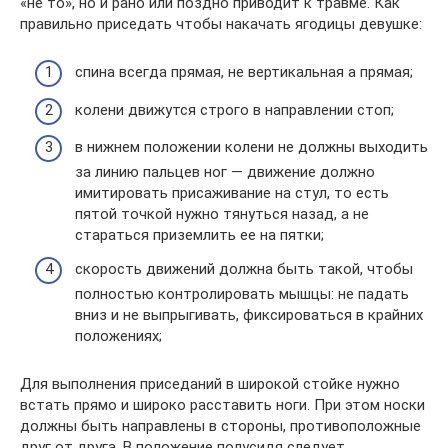
«не то», но и рано или поздно приводит к травме. Как
правильно приседать чтобы накачать ягодицы девушке:
спина всегда прямая, не вертикальная а прямая;
колени движутся строго в направлении стоп;
в нижнем положении колени не должны выходить
за линию пальцев ног — движение должно
имитировать присаживание на стул, то есть
пятой точкой нужно тянуться назад, а не
стараться приземлить ее на пятки;
скорость движений должна быть такой, чтобы
полностью контролировать мышцы: не падать
вниз и не выпрыгивать, фиксироваться в крайних
положениях;
Для выполнения приседаний в широкой стойке нужно
встать прямо и широко расставить ноги. При этом носки
должны быть направлены в стороны, противоположные
друг от друга. В положение полусидя следует