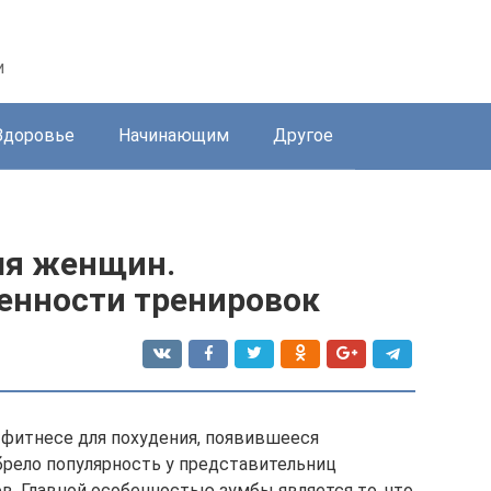
и
Здоровье
Начинающим
Другое
ля женщин.
енности тренировок
 фитнесе для похудения, появившееся
брело популярность у представительниц
в. Главной особенностью зумбы является то, что