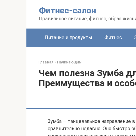
Перейти
Фитнес-салон
к
контенту
Правильное питание, фитнес, образ жизн
Питание и продукты
Фитнес
Главная
»
Начинающим
Чем полезна Зумба д
Преимущества и особ
Зумба — танцевальное направление в
сравнительно недавно. Оно быстро о
прекрасного пола различных возрасто