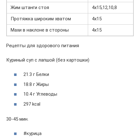
Жим штанги стоя
4х15,12,10,8
Протяжка широким хватом
4х15
Махи в наклоне в стороны
4х15
Рецепты для здорового питания
Куриный суп с лапшой (без картошки)
21.3 г Белки
18.8 г Жиры
10.4 г Углеводы
297 kcal
30-45 мин.
#курица