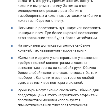
захватить его ручку прямым хватом, согнуть
колени и выпрямить спину. Затем за счет
одновременного резкого разгибания в
тазобедренных и коленных суставах и сгибании в
локте гиря берется к плечу;
Ноги можно расставить чуть шире или поставить
на ширине плеч. При более широкой постановке
стоп положение тела будет более устойчивым;
На опускании допускается легкое сгибание
коленей, так называемая «амортизация»;
Жимы как и другие унилатеральные упражнения
требуют полной концентрации и должны
выполняться всегда со «слабой» руки. Обычно
более слабой является левая, но может быть и
наоборот. Выполните все повторы со слабой
руки, а затем – все повторы с сильной;
Ручки гирь могут сильно скользить. Обычно для
предотвращения этого неприятного эффекта и
профилактики мозолей используется
гимнастическая или тяжелоатлетическая