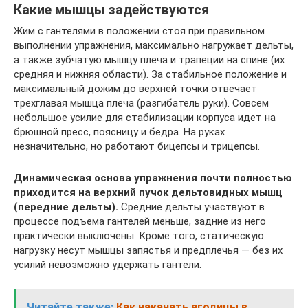
Какие мышцы задействуются
Жим с гантелями в положении стоя при правильном
выполнении упражнения, максимально нагружает дельты,
а также зубчатую мышцу плеча и трапеции на спине (их
средняя и нижняя области). За стабильное положение и
максимальный дожим до верхней точки отвечает
трехглавая мышца плеча (разгибатель руки). Совсем
небольшое усилие для стабилизации корпуса идет на
брюшной пресс, поясницу и бедра. На руках
незначительно, но работают бицепсы и трицепсы.
Динамическая основа упражнения почти полностью
приходится на верхний пучок дельтовидных мышц
(передние дельты).
Средние дельты участвуют в
процессе подъема гантелей меньше, задние из него
практически выключены. Кроме того, статическую
нагрузку несут мышцы запястья и предплечья — без их
усилий невозможно удержать гантели.
Читайте также:
Как накачать ягодицы в