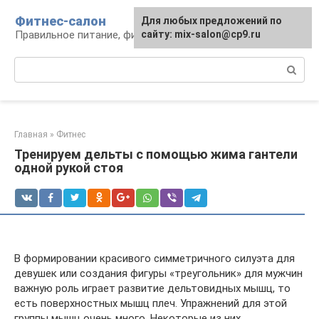
Перейти
Фитнес-салон
Для любых предложений по
к
Правильное питание, фитнес, образ жизни
сайту: mix-salon@cp9.ru
контенту
Поиск:
Главная
»
Фитнес
Тренируем дельты с помощью жима гантели
одной рукой стоя
В формировании красивого симметричного силуэта для
девушек или создания фигуры «треугольник» для мужчин
важную роль играет развитие дельтовидных мышц, то
есть поверхностных мышц плеч. Упражнений для этой
группы мышц очень много. Некоторые из них