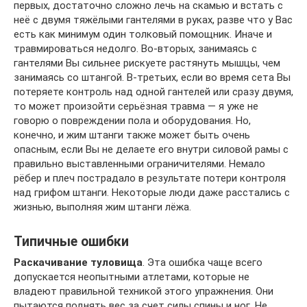
первых, достаточно сложно лечь на скамью и встать с
неё с двумя тяжёлыми гантелями в руках, разве что у Вас
есть как минимум один толковый помощник. Иначе и
травмироваться недолго. Во-вторых, занимаясь с
гантелями Вы сильнее рискуете растянуть мышцы, чем
занимаясь со штангой. В-третьих, если во время сета Вы
потеряете контроль над одной гантелей или сразу двумя,
то может произойти серьёзная травма — я уже не
говорю о повреждении пола и оборудования. Но,
конечно, и жим штанги также может быть очень
опасным, если Вы не делаете его внутри силовой рамы с
правильно выставленными ограничителями. Немало
рёбер и плеч пострадало в результате потери контроля
над грифом штанги. Некоторые люди даже расстались с
жизнью, выполняя жим штанги лёжа.
Типичные ошибки
Раскачивание туловища
. Эта ошибка чаще всего
допускается неопытными атлетами, которые не
владеют правильной техникой этого упражнения. Они
пытаются поднять вес за счет силы спины и ног. Не