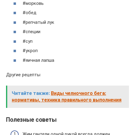
#морковь
#обед
#репчатый лук
#специи
#суп
#укроп
#яичная лапша
Другие рецепты
Читайте также:
Виды челночного бега:
нормативы, техника правильного выполнения
Полезные советы
Жим гантели одной рукой всегда должен