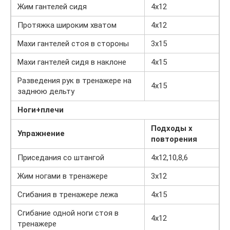
Жим гантелей сидя
4х12
Протяжка широким хватом
4х12
Махи гантелей стоя в стороны
3х15
Махи гантелей сидя в наклоне
4х15
Разведения рук в тренажере на
4х15
заднюю дельту
Ноги+плечи
Подходы х
Упражнение
повторения
Приседания со штангой
4х12,10,8,6
Жим ногами в тренажере
3х12
Сгибания в тренажере лежа
4х15
Сгибание одной ноги стоя в
4х12
тренажере