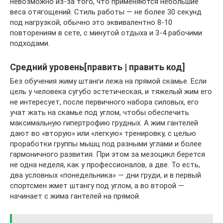
невозможно из-за того, что применяются небольшие
веса отягощений. Стиль работы — не более 30 секунд
под нагрузкой, обычно это эквивалентно 8-10
повторениям в сете, с минутой отдыха и 3-4 рабочими
подходами.
Средний уровень[править | править код]
Без обучения жиму штанги лежа на прямой скамье. Если
цель у человека сугубо эстетическая, и тяжелый жим его
не интересует, после первичного набора силовых, его
учат жать на скамье под углом, чтобы обеспечить
максимальную гипертрофию грудных. А жим гантелей
дают во «вторую» или «легкую» тренировку, с целью
проработки группы мышц под разными углами и более
гармоничного развития. При этом за мезоцикл берется
не одна неделя, как у профессионалов, а две. То есть,
два условных «понедельника» — дни груди, и в первый
спортсмен жмет штангу под углом, а во второй —
начинает с жима гантелей на прямой.