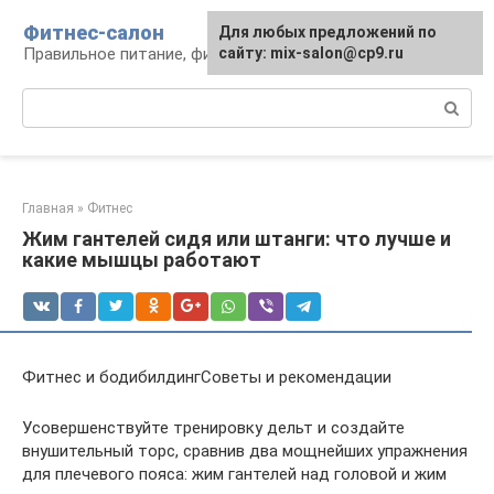
Перейти
Фитнес-салон
Для любых предложений по
к
Правильное питание, фитнес, образ жизни
сайту: mix-salon@cp9.ru
контенту
Поиск:
Главная
»
Фитнес
Жим гантелей сидя или штанги: что лучше и
какие мышцы работают
Фитнес и бодибилдингСоветы и рекомендации
Усовершенствуйте тренировку дельт и создайте
внушительный торс, сравнив два мощнейших упражнения
для плечевого пояса: жим гантелей над головой и жим