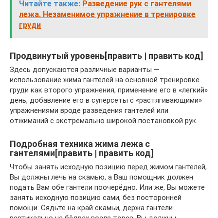
Читайте также:
Разведение рук с гантелями
лежа. Незаменимое упражнение в тренировке
груди
Продвинутый уровень[править | править код]
Здесь допускаются различные варианты —
использование жима гантелей на основной тренировке
груди как второго упражнения, применение его в «легкий»
день, добавление его в суперсеты с «растягивающими»
упражнениями вроде разведения гантелей или
отжиманий с экстремально широкой постановкой рук.
Подробная техника жима лежа с
гантелями[править | править код]
Чтобы занять исходную позицию перед жимом гантелей,
Вы должны лечь на скамью, а Ваш помощник должен
подать Вам обе гантели поочерёдно. Или же, Вы можете
занять исходную позицию сами, без посторонней
помощи. Сядьте на край скамьи, держа гантели
вертикально на бёдрах возле торса. Вы должны