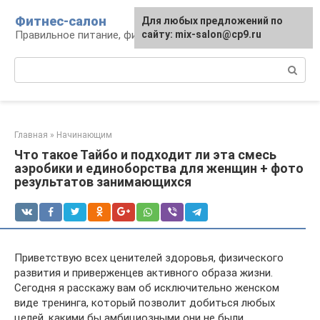
Перейти
Фитнес-салон
Для любых предложений по
к
Правильное питание, фитнес, образ жизни
сайту: mix-salon@cp9.ru
контенту
Поиск:
Главная
»
Начинающим
Что такое Тайбо и подходит ли эта смесь
аэробики и единоборства для женщин + фото
результатов занимающихся
Приветствую всех ценителей здоровья, физического
развития и приверженцев активного образа жизни.
Сегодня я расскажу вам об исключительно женском
виде тренинга, который позволит добиться любых
целей, какими бы амбициозными они не были.