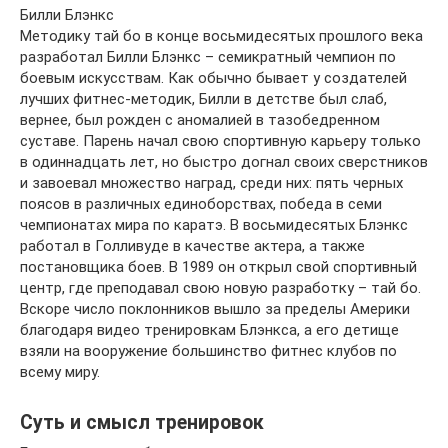
Билли Блэнкс
Методику тай бо в конце восьмидесятых прошлого века
разработал Билли Блэнкс – семикратный чемпион по
боевым искусствам. Как обычно бывает у создателей
лучших фитнес-методик, Билли в детстве был слаб,
вернее, был рожден с аномалией в тазобедренном
суставе. Парень начал свою спортивную карьеру только
в одиннадцать лет, но быстро догнал своих сверстников
и завоевал множество наград, среди них: пять черных
поясов в различных единоборствах, победа в семи
чемпионатах мира по каратэ. В восьмидесятых Блэнкс
работал в Голливуде в качестве актера, а также
постановщика боев. В 1989 он открыл свой спортивный
центр, где преподавал свою новую разработку – тай бо.
Вскоре число поклонников вышло за пределы Америки
благодаря видео тренировкам Блэнкса, а его детище
взяли на вооружение большинство фитнес клубов по
всему миру.
Суть и смысл тренировок