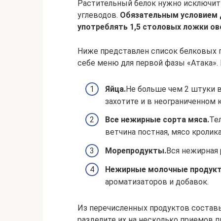
Растительный белок нужно исключить
углеводов.
Обязательным условием д
употреблять 1,5 столовых ложки ов
Ниже представлен список белковых 
себе меню для первой фазы «Атака». Е
Яйца.
Не больше чем 2 штуки в
захотите и в неограниченном 
Все нежирные сорта мяса.
Тел
ветчина постная, мясо кролик
Морепродукты.
Вся нежирная 
Нежирные молочные продук
ароматизаторов и добавок.
Из перечисленных продуктов составь
разделите их на несколько приемов п