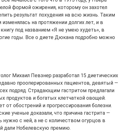
елой формой ожирения, которому он захотел
репить результат похудения на всю жизнь. Таким
 изменялась на протяжении долгих лет, и в
 книгу под названием «Я не умею худеть», в
ногие годы. Все о диете Дюкана подробно можно
толог Михаил Певзнер разработал 15 диетических
 недавно прооперированных пациентов, девятый —
всех подряд. Страдающим гастритом предлагали
ых продуктов и богатых клетчаткой овощей.
ет от обострений и прогрессирования болезни.
кие ученые доказали, что причина гастрита —
ать нужно с ней, а не с количеством огурцов в
лей дали Нобелевскую премию.