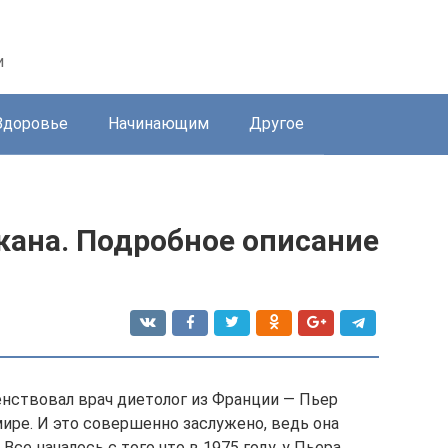
и
Здоровье
Начинающим
Другое
кана. Подробное описание
нствовал врач диетолог из Франции — Пьер
ире. И это совершенно заслужено, ведь она
Все началось с того что в 1975 году, у Пьера