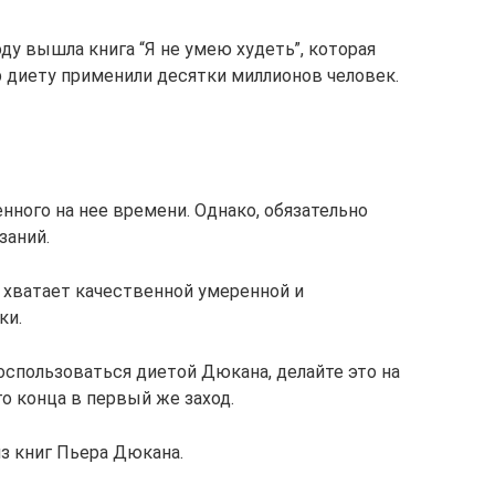
оду вышла книга “Я не умею худеть”, которая
р диету применили десятки миллионов человек.
нного на нее времени. Однако, обязательно
заний.
е хватает качественной умеренной и
ки.
оспользоваться диетой Дюкана, делайте это на
о конца в первый же заход.
з книг Пьера Дюкана.