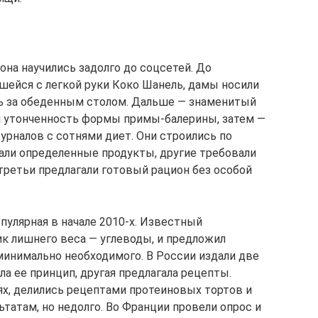
на научились задолго до соцсетей. До
ейся с легкой руки Коко Шанель, дамы носили
ть за обеденным столом. Дальше — знаменитый
 утонченность формы примы-балерины, затем —
урналов с сотнями диет. Они строились по
али определенные продукты, другие требовали
 третьи предлагали готовый рацион без особой
пулярная в начале 2010-х. Известный
ик лишнего веса — углеводы, и предложил
минимально необходимого. В России издали две
ла ее принцип, другая предлагала рецепты.
х, делились рецептами протеиновых тортов и
ьтатам, но недолго. Во Франции провели опрос и