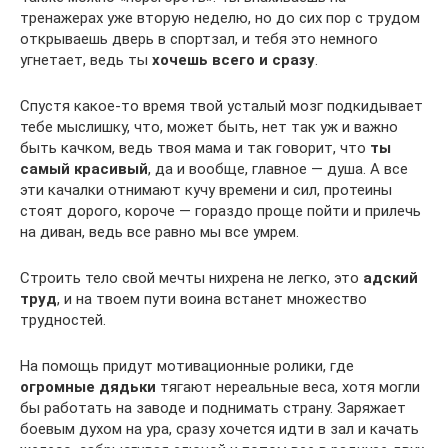
тренажерах уже вторую неделю, но до сих пор с трудом
открываешь дверь в спортзал, и тебя это немного
угнетает, ведь ты
хочешь всего и сразу
.
Спустя какое-то время твой усталый мозг подкидывает
тебе мыслишку, что, может быть, нет так уж и важно
быть качком, ведь твоя мама и так говорит, что
ты
самый красивый
, да и вообще, главное — душа. А все
эти качалки отнимают кучу времени и сил, протеины
стоят дорого, короче — гораздо проще пойти и прилечь
на диван, ведь все равно мы все умрем.
Строить тело свой мечты нихрена не легко, это
адский
труд
, и на твоем пути воина встанет множество
трудностей.
На помощь придут мотивационные ролики, где
огромные дядьки
тягают нереальные веса, хотя могли
бы работать на заводе и поднимать страну. Заряжает
боевым духом на ура, сразу хочется идти в зал и качать