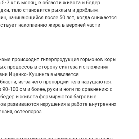
5-7 кг в месяц, в области живота и бедер
ки, тело становится рыхлым и дряблым.
ин, начинающийся после 50 лет, когда снижается
бствует накоплению жира в верхней части
изме происходит гиперпродукция гормонов коры
х процессов в сторону синтеза и отложения
езни Иценко-Кушинга выявляется
ласти, из-за чего пропорции тела нарушаются:
90-100 см и более, руки и ноги по сравнению с
 бедер и живота формируются багровые
в развиваются нарушения в работе внутренних
нзия, остеопороз.
 снижается синтез ее гормонов, что вызывает