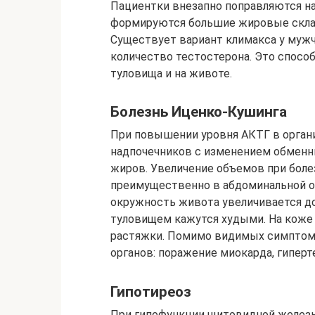
Пациентки внезапно поправляются на 
формируются большие жировые склад
Существует вариант климакса у мужч
количество тестостерона. Это спосо
туловища и на животе.
Болезнь Иценко-Кушинга
При повышении уровня АКТГ в орган
надпочечников с изменением обменны
жиров. Увеличение объемов при бол
преимущественно в абдоминальной об
окружность живота увеличивается до 
туловищем кажутся худыми. На коже
растяжки. Помимо видимых симптомо
органов: поражение миокарда, гиперте
Гипотиреоз
При гипофункции щитовидной железы