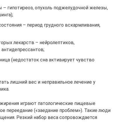
 – гипотиреоз, опухоль поджелудочной железы,
инга);
остояния – период грудного вскармливания,
орых лекарств – нейролептиков,
 антидепрессантов;
ница (недостаток сна активирует чувство
тать лишний вес и неправильное лечение у
ика.
ожирения играют патологические пищевые
ое переедание («заедание проблем»). Такие люди
ыщения. Резкий набор веса сопровождается