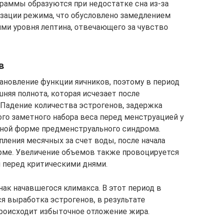
раммы образуются при недостатке сна из-за
зации режима, что обусловлено замедлением
ми уровня лептина, отвечающего за чувство
в
ановление функции яичников, поэтому в период
няя полнота, которая исчезает после
 Падение количества эстрогенов, задержка
о заметного набора веса перед менструацией у
чной форме предменструального синдрома.
пления месячных за счет воды, после начала
рме. Увеличение объемов также провоцируется
 перед критическими днями.
ак начавшегося климакса. В этот период в
 выработка эстрогенов, в результате
роисходит избыточное отложение жира.