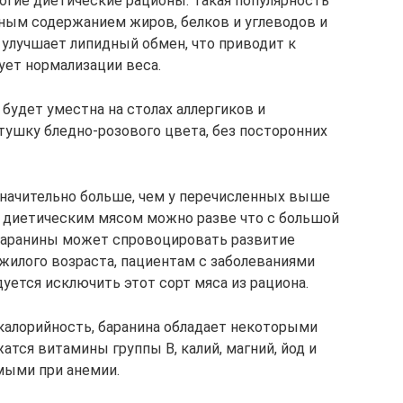
огие диетические рационы. Такая популярность
ным содержанием жиров, белков и углеводов и
 улучшает липидный обмен, что приводит к
ет нормализации веса.
 будет уместна на столах аллергиков и
тушку бледно-розового цвета, без посторонних
начительно больше, чем у перечисленных выше
о диетическим мясом можно разве что с большой
 баранины может спровоцировать развитие
жилого возраста, пациентам с заболеваниями
уется исключить этот сорт мяса из рациона.
калорийность, баранина обладает некоторыми
тся витамины группы В, калий, магний, йод и
мыми при анемии.