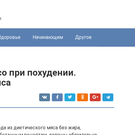
и
Здоровье
Начинающим
Другое
о при похудении.
яса
юда из диетического мяса без жира,
аботанным рецептам, должны обязательно