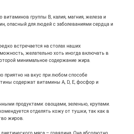
витаминов группы В, калия, магния, железа и
ин, опасный для людей с заболеваниями сердца и
редко встречается на столах наших
зможность, желательно хоть иногда включать в
которой минимальное содержание жира.
но приятно на вкус при любом способе
тины содержат витамины А, D, Е, фосфор и
ичными продуктами: овощами, зеленью, крупами.
омендуется отделять кожу от тушки, так как в
тво жиров.
диетического мяса – говядина. Она абсолютно