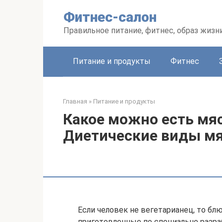
Перейти
Фитнес-салон
к
контенту
Правильное питание, фитнес, образ жизн
Питание и продукты
Фитнес
Главная
»
Питание и продукты
Какое можно есть мяс
Диетические виды м
Если человек не вегетарианец, то бл
приготовленные по специально разр