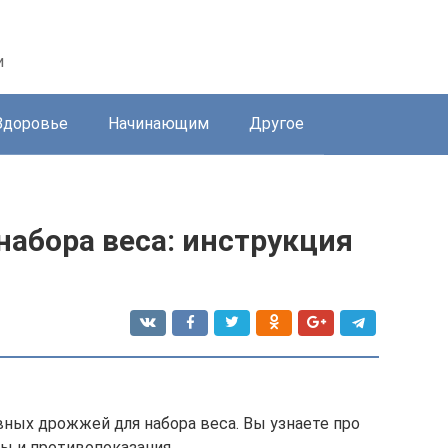
и
Здоровье
Начинающим
Другое
абора веса: инструкция
вных дрожжей для набора веса. Вы узнаете про
ы и противопоказания.