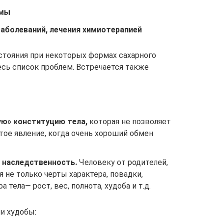
емы
заболеваний, лечения химиотерапией
остояния при некоторых формах сахарного
есь список проблем. Встречается также
ю» конституцию тела,
которая не позволяет
стое явление, когда очень хороший обмен
я наследственность.
Человеку от родителей,
 не только черты характера, повадки,
 тела— рост, вес, полнота, худоба и т.д.
и худобы: