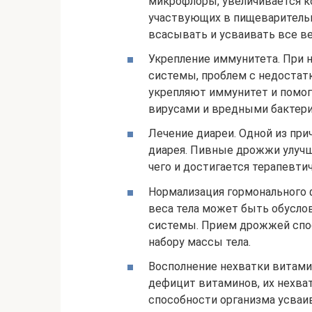
микрофлоры, увеличивается к
участвующих в пищеварительн
всасывать и усваивать все в
Укрепление иммунитета. При
системы, проблем с недостат
укрепляют иммунитет и помог
вирусами и вредными бактери
Лечение диареи. Одной из пр
диарея. Пивные дрожжи улучш
чего и достигается терапевти
Нормализация гормонального 
веса тела может быть обусло
системы. Прием дрожжей спос
набору массы тела.
Восполнение нехватки витами
дефицит витаминов, их нехват
способности организма усваи