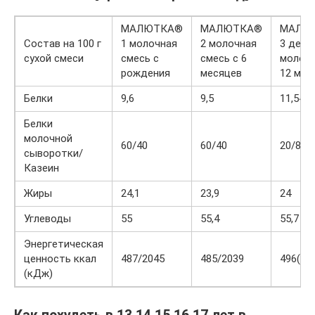
МАЛЮТКА®
МАЛЮТКА®
МАЛЮ
Состав на 100 г
1 молочная
2 молочная
3 детс
сухой смеси
смесь с
смесь с 6
молочк
рождения
месяцев
12 мес
Белки
9,6
9,5
11,54
Белки
молочной
60/40
60/40
20/80
сыворотки/
Казеин
Жиры
24,1
23,9
24
Углеводы
55
55,4
55,7
Энергетическая
ценность ккал
487/2045
485/2039
496(20
(кДж)