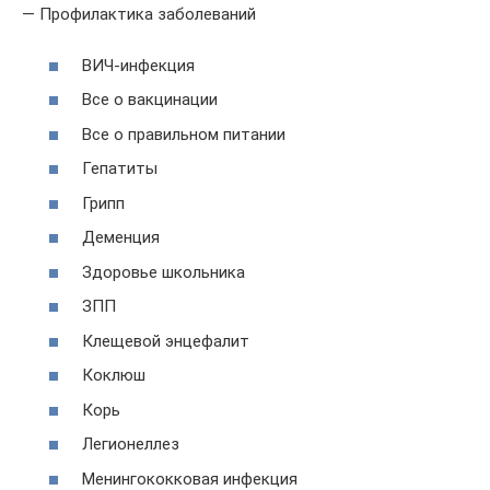
— Профилактика заболеваний
ВИЧ-инфекция
Все о вакцинации
Все о правильном питании
Гепатиты
Грипп
Деменция
Здоровье школьника
ЗПП
Клещевой энцефалит
Коклюш
Корь
Легионеллез
Менингококковая инфекция