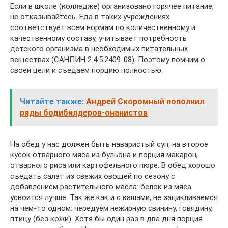
Если в школе (колледже) организовано горячее питание,
не отказывайтесь. Еда в таких учреждениях
соответствует всем нормам по количественному и
качественному составу, учитывает потребность
детского организма в необходимых питательных
веществах (САНПИН 2.4.5.2409-08). Поэтому помним о
своей цели и съедаем порцию полностью.
Читайте также:
Андрей Скоромный пополнил
ряды бодибилдеров-онанистов
На обед у нас должен быть наваристый суп, на второе
кусок отварного мяса из бульона и порция макарон,
отварного риса или картофельного пюре. В обед хорошо
съедать салат из свежих овощей по сезону с
добавлением растительного масла: белок из мяса
усвоится лучше. Так же как и с кашами, не зацикливаемся
на чем-то одном: чередуем нежирную свинину, говядину,
птицу (без кожи). Хотя бы один раз в два дня порция