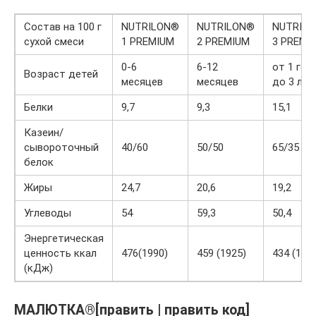
Состав на 100 г
NUTRILON®
NUTRILON®
NUTRIL
сухой смеси
1 PREMIUM
2 PREMIUM
3 PREMI
0-6
6-12
от 1 год
Возраст детей
месяцев
месяцев
до 3 лет
Белки
9,7
9,3
15,1
Казеин/
сывороточный
40/60
50/50
65/35
белок
Жиры
24,7
20,6
19,2
Углеводы
54
59,3
50,4
Энергетическая
ценность ккал
476(1990)
459 (1925)
434 (182
(кДж)
МАЛЮТКА®[править | править код]