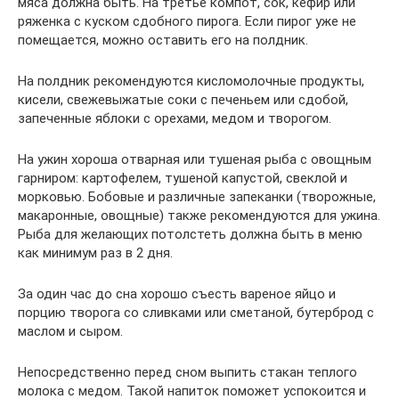
мяса должна быть. На третье компот, сок, кефир или
ряженка с куском сдобного пирога. Если пирог уже не
помещается, можно оставить его на полдник.
На полдник рекомендуются кисломолочные продукты,
кисели, свежевыжатые соки с печеньем или сдобой,
запеченные яблоки с орехами, медом и творогом.
На ужин хороша отварная или тушеная рыба с овощным
гарниром: картофелем, тушеной капустой, свеклой и
морковью. Бобовые и различные запеканки (творожные,
макаронные, овощные) также рекомендуются для ужина.
Рыба для желающих потолстеть должна быть в меню
как минимум раз в 2 дня.
За один час до сна хорошо съесть вареное яйцо и
порцию творога со сливками или сметаной, бутерброд с
маслом и сыром.
Непосредственно перед сном выпить стакан теплого
молока с медом. Такой напиток поможет успокоится и