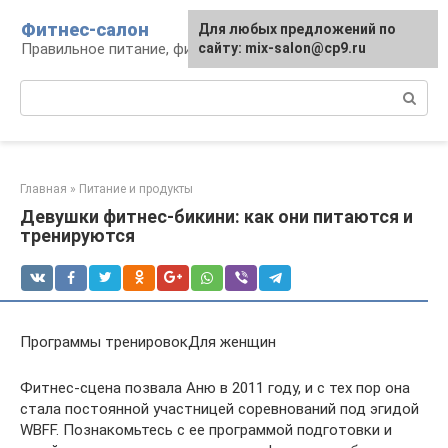
Перейти
Фитнес-салон
Для любых предложений по
к
Правильное питание, фитнес, образ жизни
сайту: mix-salon@cp9.ru
контенту
Поиск:
Главная
»
Питание и продукты
Девушки фитнес-бикини: как они питаются и
тренируются
Программы тренировокДля женщин
Фитнес-сцена позвала Аню в 2011 году, и с тех пор она
стала постоянной участницей соревнований под эгидой
WBFF. Познакомьтесь с ее программой подготовки и