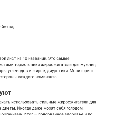
ойства;
топ лист из 10 названий. Это самые
стами термогеники жиросжигатели для мужчин,
оры углеводов и жиров, диуретики. Мониторинг
 стороны каждого номинанта.
вуют
ачать использовать сильные жиросжигатели для
е диеты. Иногда даже морят себя голодом,
 организма. Итог — подорванное здоровье и по