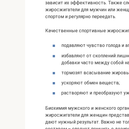
зависит их эффективность. Также сл
жиросжигатели для мужчин или женщи
спортом и регулярно переедать.
Качественные спортивные жиросжига
подавляют чувство голода и а
избавляют от скоплений лишн
добавки часто между собой н
тормозят всасывание жировы
ускоряют обмен веществ;
растворяют и преобразуют у
Биохимия мужского и женского орган
жиросжигатели для женщин представи
дают нужный результат. Важно не то
составом – следует помнить о дози