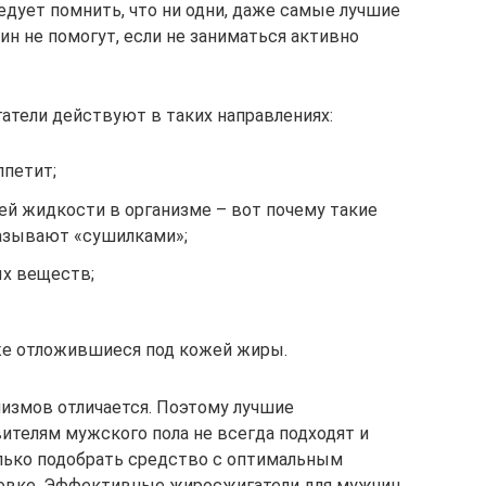
едует помнить, что ни одни, даже самые лучшие
н не помогут, если не заниматься активно
тели действуют в таких направлениях:
ппетит;
ей жидкости в организме – вот почему такие
азывают «сушилками»;
х веществ;
же отложившиеся под кожей жиры.
измов отличается. Поэтому лучшие
телям мужского пола не всегда подходят и
лько подобрать средство с оптимальным
ровке. Эффективные жиросжигатели для мужчин