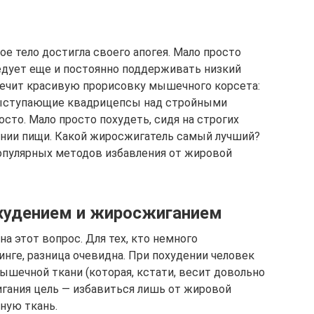
ое тело достигла своего апогея. Мало просто
дует еще и постоянно поддерживать низкий
печит красивую прорисовку мышечного корсета:
 выступающие квадрицепсы над стройными
осто. Мало просто похудеть, сидя на строгих
лении пищи. Какой жиросжигатель самый лучший?
опулярных методов избавления от жировой
худением и жиросжиганием
а этот вопрос. Для тех, кто немного
инге, разница очевидна. При похудении человек
 мышечной ткани (которая, кстати, весит довольно
игания цель — избавиться лишь от жировой
ную ткань.