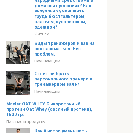
народными средствами в
домашних условиях? Как
визуально уменьшить
грудь бюстгальтером,
платьем, купальником,
одеждой?
Фитнес
Виды тренажеров и как на
них заниматься. Без
проблем.
Начинающим
Стоит ли брать
персонального тренера в
тренажерном зале?
Начинающим
Maxler OAT WHEY Сывороточный
протеин Oat Whey (овсяный протеин),
1500 гр.
Питание и продукты
Как быстро уменьшить