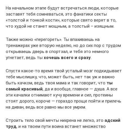
На начальном этапе будут встречаться люди, которые
заставят тебя сомневаться, это фанатики секты
«толстой и тонкой кости», которые свято верят в то,
что худой не станет мощным, а толстый – изящным.
Также можно «перегореть». Ты впахиваешь на
тренажерах уже вторую неделю, но до сих пор с трудом
открываешь дверь в спортзал, и тебя это немного
угнетает, ведь ты
хочешь всего и сразу
.
Спустя какое-то время твой усталый мозг подкидывает
тебе мыслишку, что, может быть, нет так уж и важно
быть качком, ведь твоя мама и так говорит, что
ты
самый красивый
, да и вообще, главное — душа. А все
эти качалки отнимают кучу времени и сил, протеины
стоят дорого, короче — гораздо проще пойти и прилечь
на диван, ведь все равно мы все умрем.
Строить тело свой мечты нихрена не легко, это
адский
труд
, и на твоем пути воина встанет множество