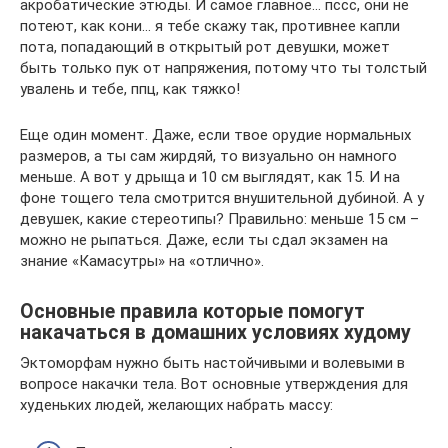
акробатические этюды. И самое главное… пссс, они не
потеют, как кони… я тебе скажу так, противнее капли
пота, попадающий в открытый рот девушки, может
быть только пук от напряжения, потому что ты толстый
увалень и тебе, ппц, как тяжко!
Еще один момент. Даже, если твое орудие нормальных
размеров, а ты сам жирдяй, то визуально он намного
меньше. А вот у дрыща и 10 см выглядят, как 15. И на
фоне тощего тела смотрится внушительной дубиной. А у
девушек, какие стереотипы? Правильно: меньше 15 см –
можно не рыпаться. Даже, если ты сдал экзамен на
знание «Камасутры» на «отлично».
Основные правила которые помогут
накачаться в домашних условиях худому
Эктоморфам нужно быть настойчивыми и волевыми в
вопросе накачки тела. Вот основные утверждения для
худеньких людей, желающих набрать массу: