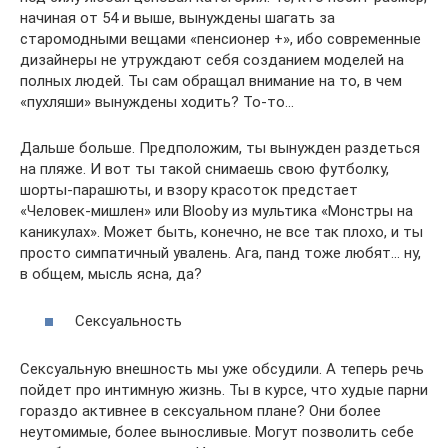
начиная от 54 и выше, вынуждены шагать за
старомодными вещами «пенсионер +», ибо современные
дизайнеры не утруждают себя созданием моделей на
полных людей. Ты сам обращал внимание на то, в чем
«пухляши» вынуждены ходить? То-то…
Дальше больше. Предположим, ты вынужден раздеться
на пляже. И вот ты такой снимаешь свою футболку,
шорты-парашюты, и взору красоток предстает
«Человек-мишлен» или Blooby из мультика «Монстры на
каникулах». Может быть, конечно, не все так плохо, и ты
просто симпатичный увалень. Ага, панд тоже любят… ну,
в общем, мысль ясна, да?
Сексуальность
Сексуальную внешность мы уже обсудили. А теперь речь
пойдет про интимную жизнь. Ты в курсе, что худые парни
гораздо активнее в сексуальном плане? Они более
неутомимые, более выносливые. Могут позволить себе