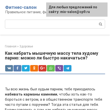
Перейти
Фитнес-салон
Для любых предложений по
к
Правильное питание, фитнес, образ жизни
сайту: mix-salon@cp9.ru
контенту
Поиск:
Главная
»
Здоровье
Как набрать мышечную массу тела худому
парню: можно ли быстро накачаться?
Ты всю жизнь был худым парнем, тебе приходилось
набивать карманы камнями
, чтобы хоть как-то
бороться с ветром, а в общественном транспорте тебя
часто путали с поручнем? Тогда эта статья для тебя.
Будем говорить о том, как набрать мышечную массу