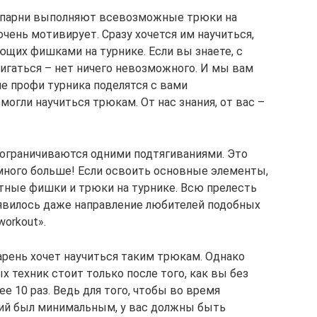
ие парни выполняют всевозможные трюки на
очень мотивирует. Сразу хочется им научиться,
щих фишками на турнике. Если вы знаете, с
вигаться – нет ничего невозможного. И мы вам
е профи турника поделятся с вами
огли научиться трюкам. От нас знания, от вас –
 ограничиваются одними подтягиваниями. Это
амного больше! Если освоить основные элементы,
тные фишки и трюки на турнике. Всю прелесть
появилось даже направление любителей подобных
workout».
арень хочет научиться таким трюкам. Однако
 техник стоит только после того, как вы без
е 10 раз. Ведь для того, чтобы во время
ий был минимальным, у вас должны быть