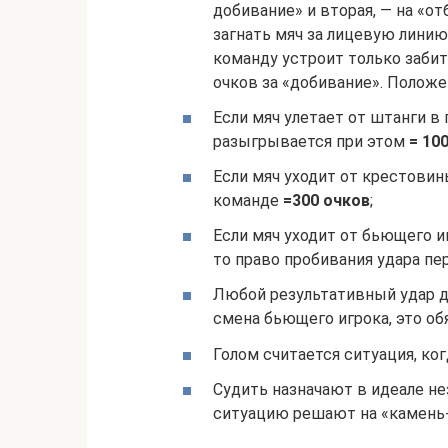
добивание» и вторая, — на «
загнать мяч за лицевую лини
команду устроит только забить
очков за «добивание». Положе
Если мяч улетает от штанги в 
разыгрывается при этом
= 10
Если мяч уходит от крестовин
команде
=300 очков
;
Если мяч уходит от бьющего иг
то право пробивания удара пе
Любой результативный удар д
смена бьющего игрока, это об
Голом считается ситуация, ко
Судить назначают в идеале не
ситуацию решают на «камень