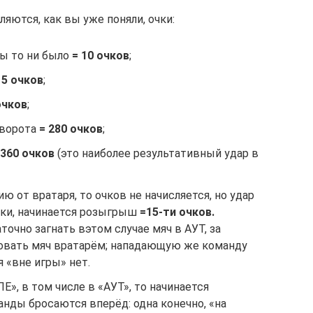
яются, как вы уже поняли, очки:
бы то ни было
= 10 очков
;
 5 очков
;
очков
;
в ворота
= 280 очков
;
 360 очков
(это наиболее результативный удар в
ю от вратаря, то очков не начисляется, но удар
тки, начинается розыгрыш
=15-ти очков.
чно загнать вэтом случае мяч в АУТ, за
овать мяч вратарём; нападающую же команду
 «вне игры» нет.
Е», в том числе в «АУТ», то начинается
манды бросаются вперёд: одна конечно, «на