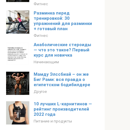
Фитнес
Разминка перед
тренировкой: 30
упражнений для разминки
+ готовый план
Фитнес
Анаболические стероиды
— что это такое? Первый
курс для новичка
Начинающим
Мамду Элссбиай – он же
Биг Рами: вся правда о
египетском бодибилдере
Другое
10 лучших L-карнитинов —
рейтинг производителей
2022 года
Питание и продукты