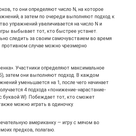
оков, то они определяют число N, на которое
ажнений, а затем по очереди выполняют подход к
ство упражнений увеличивается на число N и
игры выбывает тот, кто быстрее устанет.
но следить за своим самочувствием во время
В противном случае можно чрезмерно
сенка». Участники определяют максимальное
5), затем они выполняют подход. В каждом
нений уменьшается на 1, после чего начинает
 получается 4 подхода «понижение-нарастание-
с буквой W). Побеждает тот, кто сможет
также можно играть в одиночку.
мечательную американку — игру с мячом во
 моих предков, полагаю.