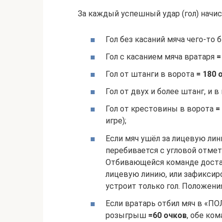
За каждый успешный удар (гол) начисл
Гол без касаний мяча чего-то 
Гол с касанием мяча вратаря
=
Гол от штанги в ворота
= 180 
Гол от двух и более штанг, и 
Гол от крестовины в ворота
=
игре);
Если мяч ушёл за лицевую лини
перебивается с угловой отме
Отбивающейся команде достато
лицевую линию, или зафиксир
устроит только гол. Положения
Если вратарь отбил мяч в «ПОЛ
розыгрыш
=60 очков
, обе ко