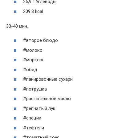
25,9 г Углеводы
209.8 kcal
30-40 мин.
#второе блюдо
#молоко
#морковь
#обед
#панировочные сухари
#петрушка
#растительное масло
#репчатый лук
#специи
#тефтели
#томатный соус