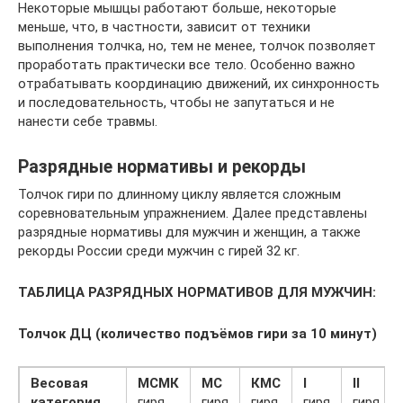
Некоторые мышцы работают больше, некоторые
меньше, что, в частности, зависит от техники
выполнения толчка, но, тем не менее, толчок позволяет
проработать практически все тело. Особенно важно
отрабатывать координацию движений, их синхронность
и последовательность, чтобы не запутаться и не
нанести себе травмы.
Разрядные нормативы и рекорды
Толчок гири по длинному циклу является сложным
соревновательным упражнением. Далее представлены
разрядные нормативы для мужчин и женщин, а также
рекорды России среди мужчин с гирей 32 кг.
ТАБЛИЦА РАЗРЯДНЫХ НОРМАТИВОВ ДЛЯ МУЖЧИН:
Толчок ДЦ (количество подъёмов гири за 10 минут)
Весовая
МСМК
МС
КМС
I
II
категория
гиря
гиря
гиря
гиря
гиря