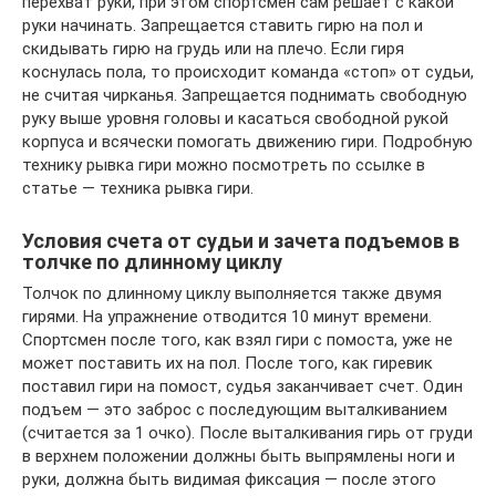
перехват руки, при этом спортсмен сам решает с какой
руки начинать. Запрещается ставить гирю на пол и
скидывать гирю на грудь или на плечо. Если гиря
коснулась пола, то происходит команда «стоп» от судьи,
не считая чирканья. Запрещается поднимать свободную
руку выше уровня головы и касаться свободной рукой
корпуса и всячески помогать движению гири. Подробную
технику рывка гири можно посмотреть по ссылке в
статье — техника рывка гири.
Условия счета от судьи и зачета подъемов в
толчке по длинному циклу
Толчок по длинному циклу выполняется также двумя
гирями. На упражнение отводится 10 минут времени.
Спортсмен после того, как взял гири с помоста, уже не
может поставить их на пол. После того, как гиревик
поставил гири на помост, судья заканчивает счет. Один
подъем — это заброс с последующим выталкиванием
(считается за 1 очко). После выталкивания гирь от груди
в верхнем положении должны быть выпрямлены ноги и
руки, должна быть видимая фиксация — после этого