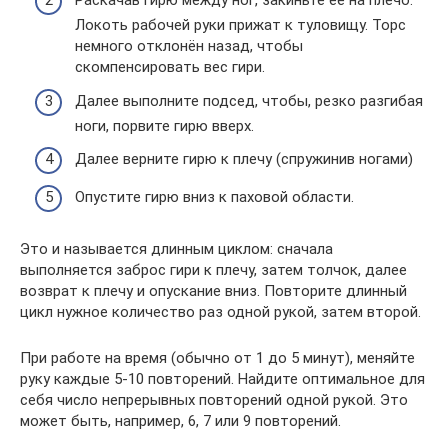
Раскачав гирю между ног, закиньте ее на плечо.
Локоть рабочей руки прижат к туловищу. Торс
немного отклонён назад, чтобы
скомпенсировать вес гири.
Далее выполните подсед, чтобы, резко разгибая
ноги, порвите гирю вверх.
Далее верните гирю к плечу (спружинив ногами)
Опустите гирю вниз к паховой области.
Это и называется длинным циклом: сначала
выполняется заброс гири к плечу, затем толчок, далее
возврат к плечу и опускание вниз. Повторите длинный
цикл нужное количество раз одной рукой, затем второй.
При работе на время (обычно от 1 до 5 минут), меняйте
руку каждые 5-10 повторений. Найдите оптимальное для
себя число непрерывных повторений одной рукой. Это
может быть, например, 6, 7 или 9 повторений.