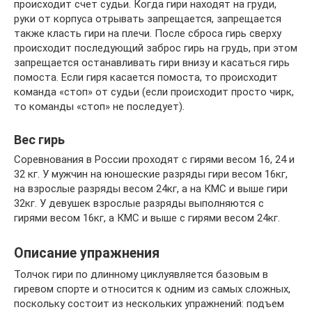
происходит счет судьи. Когда гири находят на груди,
руки от корпуса отрывать запрещается, запрещается
также класть гири на плечи. После сброса гирь сверху
происходит последующий заброс гирь на грудь, при этом
запрещается останавливать гири внизу и касаться гирь
помоста. Если гиря касается помоста, то происходит
команда «стоп» от судьи (если происходит просто чирк,
то команды «стоп» не последует).
Вес гирь
Соревнования в России проходят с гирями весом 16, 24 и
32 кг. У мужчин на юношеские разряды гири весом 16кг,
на взрослые разряды весом 24кг, а на КМС и выше гири
32кг. У девушек взрослые разряды выполняются с
гирями весом 16кг, а КМС и выше с гирями весом 24кг.
Описание упражнения
Толчок гири по длинному циклуявляется базовым в
гиревом спорте и относится к одним из самых сложных,
поскольку состоит из нескольких упражнений: подъем