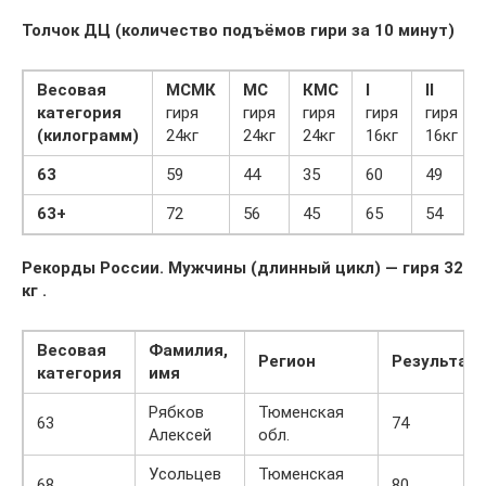
Толчок ДЦ (количество подъёмов гири за 10 минут)
Весовая
МСМК
МС
КМС
I
II
категория
гиря
гиря
гиря
гиря
гиря
(килограмм)
24кг
24кг
24кг
16кг
16кг
63
59
44
35
60
49
63+
72
56
45
65
54
Рекорды России. Мужчины (длинный цикл) — гиря 32
кг .
Весовая
Фамилия,
Регион
Результат
категория
имя
Рябков
Тюменская
63
74
Алексей
обл.
Усольцев
Тюменская
68
80