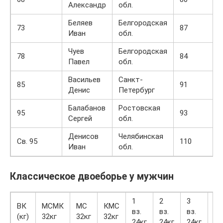
Александр
обл.
Беляев
Белгородская
73
87
Иван
обл.
Чуев
Белгородская
78
84
Павел
обл.
Васильев
Санкт-
85
91
Денис
Петербург
Балабанов
Ростовская
95
93
Сергей
обл.
Денисов
Челябинская
Св. 95
110
Иван
обл.
Классическое двоеборье у мужчин
1
2
3
1
ВК
МСМК
МС
КМС
вз.
вз.
вз.
юн
(кг)
32кг
32кг
32кг
24кг
24кг
24кг
16