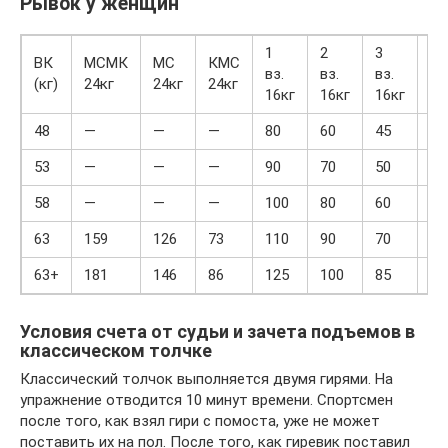
Рывок у женщин
1
2
3
1
ВК
МСМК
МС
КМС
вз.
вз.
вз.
юн
(кг)
24кг
24кг
24кг
16кг
16кг
16кг
16
48
—
—
—
80
60
45
43
53
—
—
—
90
70
50
45
58
—
—
—
100
80
60
55
63
159
126
73
110
90
70
65
63+
181
146
86
125
100
85
75
Условия счета от судьи и зачета подъемов в
классическом толчке
Классический толчок выполняется двумя гирями. На
упражнение отводится 10 минут времени. Спортсмен
после того, как взял гири с помоста, уже не может
поставить их на пол. После того, как гиревик поставил