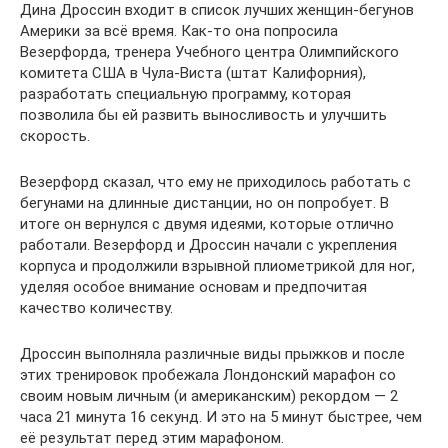
Дина Дроссин входит в список лучших женщин-бегунов
Америки за всё время. Как-то она попросила
Везерфорда, тренера Учебного центра Олимпийского
комитета США в Чула-Виста (штат Калифорния),
разработать специальную программу, которая
позволила бы ей развить выносливость и улучшить
скорость.
Везерфорд сказал, что ему не приходилось работать с
бегунами на длинные дистанции, но он попробует. В
итоге он вернулся с двумя идеями, которые отлично
работали. Везерфорд и Дроссин начали с укрепления
корпуса и продолжили взрывной плиометрикой для ног,
уделяя особое внимание основам и предпочитая
качество количеству.
Дроссин выполняла различные виды прыжков и после
этих тренировок пробежала Лондонский марафон со
своим новым личным (и американским) рекордом — 2
часа 21 минута 16 секунд. И это на 5 минут быстрее, чем
её результат перед этим марафоном.