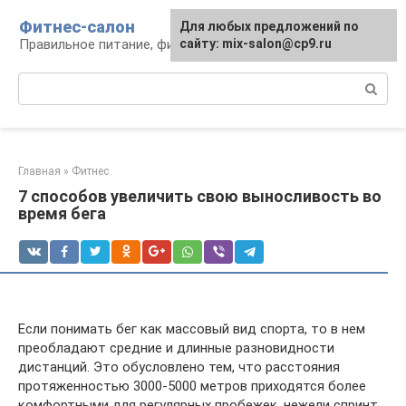
Перейти
Фитнес-салон
Для любых предложений по
к
Правильное питание, фитнес, образ жизни
сайту: mix-salon@cp9.ru
контенту
Поиск:
Главная
»
Фитнес
7 способов увеличить свою выносливость во
время бега
Если понимать бег как массовый вид спорта, то в нем
преобладают средние и длинные разновидности
дистанций. Это обусловлено тем, что расстояния
протяженностью 3000-5000 метров приходятся более
комфортными для регулярных пробежек, нежели спринт.