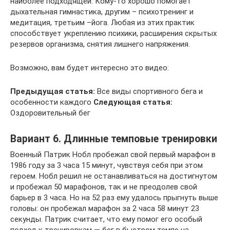
наиболее подходящей. Кому-то хорошо помогает
дыхательная гимнастика, другим – психотренинг и
медитация, третьим –йога. Любая из этих практик
способствует укреплению психики, расширения скрытых
резервов организма, снятия лишнего напряжения.
Возможно, вам будет интересно это видео:
Предыдущая статья:
Все виды спортивного бега и
особенности каждого
Следующая статья:
Оздоровительный бег
Вариант 6. Длинные темповые тренировки
Военный Патрик Нобл пробежал свой первый марафон в
1986 году за 3 часа 15 минут, чувствуя себя при этом
героем. Нобл решил не останавливаться на достигнутом
и пробежал 50 марафонов, так и не преодолев свой
барьер в 3 часа. Но на 52 раз ему удалось прыгнуть выше
головы: он пробежал марафон за 2 часа 58 минут 23
секунды. Патрик считает, что ему помог его особый
подход к тренировкам — бег в быстром темпе на