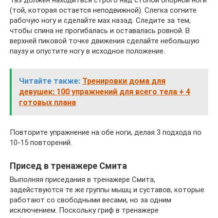
Таз должен находиться строго над стопой опорной ноги
(той, которая остается неподвижной). Слегка согните
рабочую ногу и сделайте мах назад. Следите за тем,
чтобы спина не прогибалась и оставалась ровной. В
верхней пиковой точке движения сделайте небольшую
паузу и опустите ногу в исходное положение.
Читайте также:
Тренировки дома для
девушек: 100 упражнений для всего тела + 4
готовых плана
Повторите упражнение на обе ноги, делая 3 подхода по
10-15 повторений.
Присед в тренажере Смита
Выполняя приседания в тренажере Смита,
задействуются те же группы мышц и суставов, которые
работают со свободными весами, но за одним
исключением. Поскольку гриф в тренажере