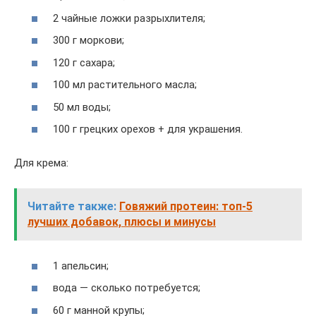
2 чайные ложки разрыхлителя;
300 г моркови;
120 г сахара;
100 мл растительного масла;
50 мл воды;
100 г грецких орехов + для украшения.
Для крема:
Читайте также:
Говяжий протеин: топ-5
лучших добавок, плюсы и минусы
1 апельсин;
вода — сколько потребуется;
60 г манной крупы;