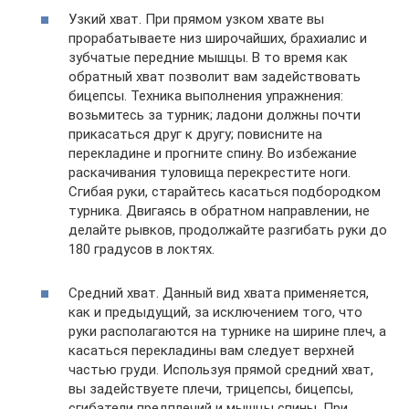
Узкий хват. При прямом узком хвате вы
прорабатываете низ широчайших, брахиалис и
зубчатые передние мышцы. В то время как
обратный хват позволит вам задействовать
бицепсы. Техника выполнения упражнения:
возьмитесь за турник; ладони должны почти
прикасаться друг к другу; повисните на
перекладине и прогните спину. Во избежание
раскачивания туловища перекрестите ноги.
Сгибая руки, старайтесь касаться подбородком
турника. Двигаясь в обратном направлении, не
делайте рывков, продолжайте разгибать руки до
180 градусов в локтях.
Средний хват. Данный вид хвата применяется,
как и предыдущий, за исключением того, что
руки располагаются на турнике на ширине плеч, а
касаться перекладины вам следует верхней
частью груди. Используя прямой средний хват,
вы задействуете плечи, трицепсы, бицепсы,
сгибатели предплечий и мышцы спины. При