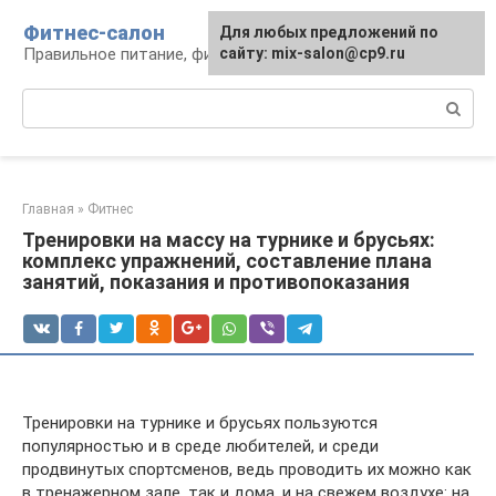
Перейти
Фитнес-салон
Для любых предложений по
к
Правильное питание, фитнес, образ жизни
сайту: mix-salon@cp9.ru
контенту
Поиск:
Главная
»
Фитнес
Тренировки на массу на турнике и брусьях:
комплекс упражнений, составление плана
занятий, показания и противопоказания
Тренировки на турнике и брусьях пользуются
популярностью и в среде любителей, и среди
продвинутых спортсменов, ведь проводить их можно как
в тренажерном зале, так и дома, и на свежем воздухе: на