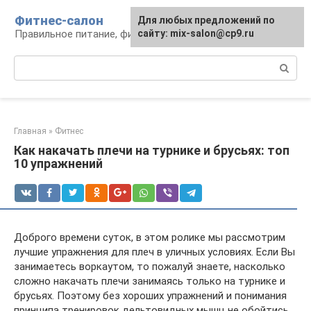
Перейти
Фитнес-салон
Для любых предложений по
к
Правильное питание, фитнес, образ жизни
сайту: mix-salon@cp9.ru
контенту
Поиск:
Главная
»
Фитнес
Как накачать плечи на турнике и брусьях: топ
10 упражнений
Доброго времени суток, в этом ролике мы рассмотрим
лучшие упражнения для плеч в уличных условиях. Если Вы
занимаетесь воркаутом, то пожалуй знаете, насколько
сложно накачать плечи занимаясь только на турнике и
брусьях. Поэтому без хороших упражнений и понимания
принципа тренировок дельтовидных мышц не обойтись.