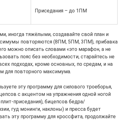
Приседания – до 1ПМ
и, иногда тяжёлыми, создавайте свой план и
ксимумы повторяются (8ПМ, 5ПМ, 3ПМ), прибавка
 его можно описать словами «это марафон, а не
ьзовать пояс без необходимости, старайтесь не
сех подходах, кроме основных, по средам, и на
м для повторного максимума.
льзуете эту программу для силового троеборья,
цепсов с акцентом на упражнения одной ногой
сплит‐приседания), бицепсов бедра/
ии, гуд монинги, наклоны) и пресса будет
вать эту программу для кроссфита, продолжайте