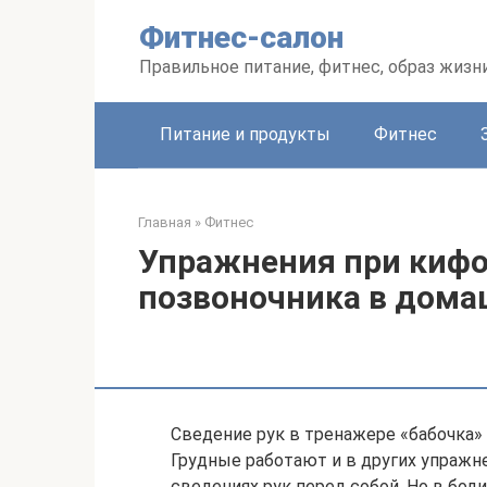
Перейти
Фитнес-салон
к
контенту
Правильное питание, фитнес, образ жизн
Питание и продукты
Фитнес
Главная
»
Фитнес
Упражнения при кифо
позвоночника в дома
Сведение рук в тренажере «бабочка
Грудные работают и в других упражне
сведениях рук перед собой. Но в бод