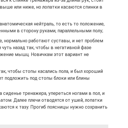
ся к спинке тренажера из-за длины рук, стоит
ь выше или ниже, но лопатки касаются спинки в
анатомическая нейтраль, то есть то положение,
енными в сторону руками, параллельными полу;
е, нормально работают суставы, и нет проблем
 чуть назад так, чтобы в негативной фазе
жение мышц. Новичкам этот вариант не
ак, чтобы стопы касались пола, и был хороший
оит подложить под стопы блоки или блины
 сиденье тренажера, упереться ногами в пол, и
атом. Далее плечи отводятся от ушей, лопатки
каются к тазу. Прогиб поясницы нужно сохранить