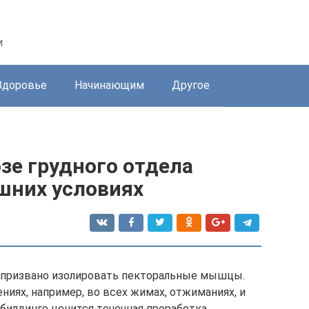
и
Здоровье
Начинающим
Другое
зе грудного отдела
шних условиях
» призвано изолировать пекторальные мышцы.
ниях, например, во всех жимах, отжиманиях, и
ибилдинге ценится точечная проработка,