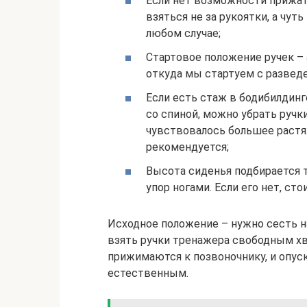
Если нет возможности прижать
взяться не за рукоятки, а чут
любом случае;
Стартовое положение ручек – 
откуда мы стартуем с развед
Если есть стаж в бодибилдинг
со спиной, можно убрать ручки
чувствовалось большее растя
рекомендуется;
Высота сиденья подбирается т
упор ногами. Если его нет, ст
Исходное положение – нужно сесть на
взять ручки тренажера свободным хв
прижимаются к позвоночнику, и опус
естественным.