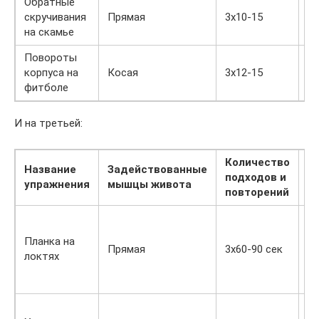
Обратные
скручивания
Прямая
3х10-15
на скамье
Повороты
© 
корпуса на
Косая
3х12-15
—
фитболе
st
И на третьей:
Количество
Название
Задействованные
подходов и
Ф
упражнения
мышцы живота
повторений
© 
Планка на
—
Прямая
3х60-90 сек
локтях
st