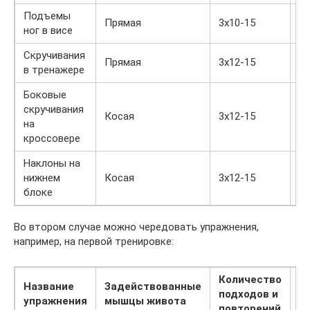
Подъемы
Прямая
3х10-15
ног в висе
Скручивания
Прямая
3х12-15
в тренажере
Боковые
скручивания
Косая
3х12-15
на
кроссовере
Наклоны на
нижнем
Косая
3х12-15
блоке
Во втором случае можно чередовать упражнения,
например, на первой тренировке:
Количество
Название
Задействованные
подходов и
Ф
упражнения
мышцы живота
повторений