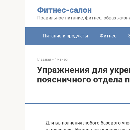
Перейти
Фитнес-салон
к
контенту
Правильное питание, фитнес, образ жизн
Питание и продукты
Фитнес
Главная
»
Фитнес
Упражнения для укр
поясничного отдела 
Для выполнения любого базового упр
выполнения. Именно для корректного