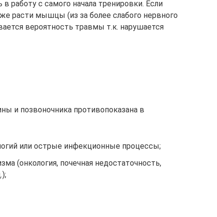
ь в работу с самого начала тренировки. Если
хуже расти мышцы (из за более слабого нервного
вается вероятность травмы т.к. нарушается
ны и позвоночника противопоказана в
логий или острые инфекционные процессы;
зма (онкология, почечная недостаточность,
);