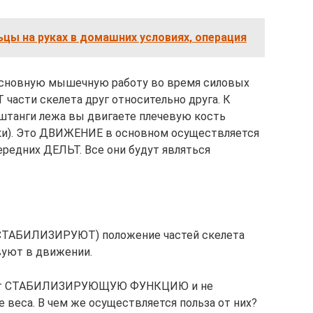
ьцы на руках в домашних условиях, операция
сновную мышечную работу во время силовых
 части скелета друг относительно друга. К
штанги лежа вы двигаете плечевую кость
тки). Это ДВИЖЕНИЕ в основном осуществляется
редних ДЕЛЬТ. Все они будут являться
СТАБИЛИЗИРУЮТ) положение частей скелета
твуют в движении.
яют СТАБИЛИЗИРУЮЩУЮ ФУНКЦИЮ и не
 веса. В чем же осуществляется польза от них?