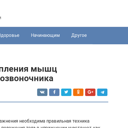
и
Здоровье
Начинающим
Другое
епления мышц
позвоночника
ажнения необходима правильная техника
 положения тела в упражнении участвуют как