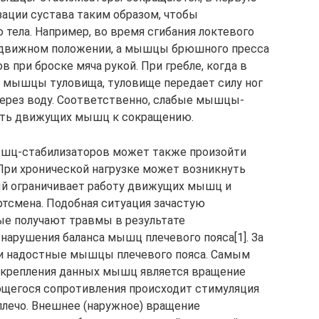
зации сустава таким образом, чтобы
тела. Например, во время сгибания локтевого
одвижном положении, а мышцы брюшного пресса
 при броске мяча рукой. При гребле, когда в
 мышцы туловища, туловище передает силу ног
через воду. Соответственно, слабые мышцы-
сть движущих мышц к сокращению.
ышц-стабилизаторов может также произойти
ри хронической нагрузке может возникнуть
й ограничивает работу движущих мышц и
тсмена. Подобная ситуация зачастую
ые получают травмы в результате
арушения баланса мышц плечевого пояса[1]. За
и надостные мышцы плечевого пояса. Самым
крепления данных мышц является вращение
ующегося сопротивления происходит стимуляция
лечо. Внешнее (наружное) вращение