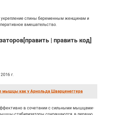
а укрепление спины беременным женщинам и
оперативное вмешательство.
аторов[править | править код]
2016 г.
е мышцы как у Арнольда Шварценеггера
ффективно в сочетании с сильными мышцами-
Мышцы-стабилизаторы сокращаются, в первую