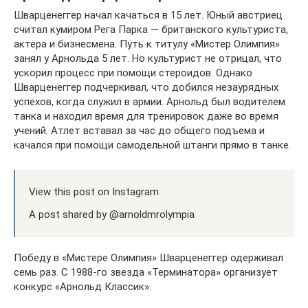
Шварценеггер начал качаться в 15 лет. Юный австриец
считал кумиром Рега Парка — британского культуриста,
актера и бизнесмена. Путь к титулу «Мистер Олимпия»
занял у Арнольда 5 лет. Но культурист не отрицал, что
ускорил процесс при помощи стероидов. Однако
Шварценеггер подчеркивал, что добился незаурядных
успехов, когда служил в армии. Арнольд был водителем
танка и находил время для тренировок даже во время
учений. Атлет вставал за час до общего подъема и
качался при помощи самодельной штанги прямо в танке.
View this post on Instagram
A post shared by @arnoldmrolympia
Победу в «Мистере Олимпия» Шварценеггер одерживал
семь раз. С 1988-го звезда «Терминатора» организует
конкурс «Арнольд Классик».