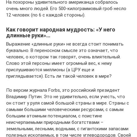
На похороны удивительного американца собралось
очень много людей. Его 500-килограммовый гроб несло
12 человек (по 6 с каждой стороны).
Как говорит народная мудрость: «У него
длинные руки»…
Выражение «длинные руки» не всегда стоит понимать
буквально. В переносном смысле это означает, что
человек, о котором так говорят, очень влиятельный.
Слово этой персоны имеет огромный вес, к нему
прислушиваются миллионы (а ЦРУ еще и
приглядывается). Есть ли такой человек в мире?
По версии журнала Forbs, это российский президент
Владимир Путин. Это не удивительно, если учесть, что
он стоит у руля самой большой страны в мире. Страны с
самыми большими человеческими ресурсами, с самым
большим атомным потенциалом, с поистине
неисчерпаемыми природными богатствами –
земельными, лесными, водными, с гигантскими запасами
полезных ископаемых, в том числе углеводородов. Своей