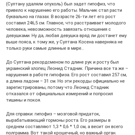
(Султану удаляли опухоль) был задет гипофиз, что
привело к нарушению его работы. Мальчик стал расти
буквально на глазах. В возрасте 26-ти лет его рост
составил 246,5 см. Главное, что расстраивает молодого
человека, невозможность завязать отношения с
девушками. Ну да, любая девушка вряд ли достанет ему
выше пояса, к тому же, у Султана Косена наверняка не
только руки самые длинные в мире…
До Султана рекордсменом по длине рук и росту был
украинский хлопец Леонид Стадник. Причина все та же –
нарушения в работе гипофиза. Его рост составил 257 см,
а длина ладони – 31 см. Но эти рекорды официально не
зарегистрированы, потому что Леонид Стадник
отказался от официальных измерений и попросил
тишины и покоя.
Для справки: гипофиз – мозговой придаток,
вырабатывающий гормоны роста. Его размеры в
среднем составляют 1,3 * 0,6 * 1,0 см, а весит он всего
полграмма. Вот такой крошечный, но важный орган.