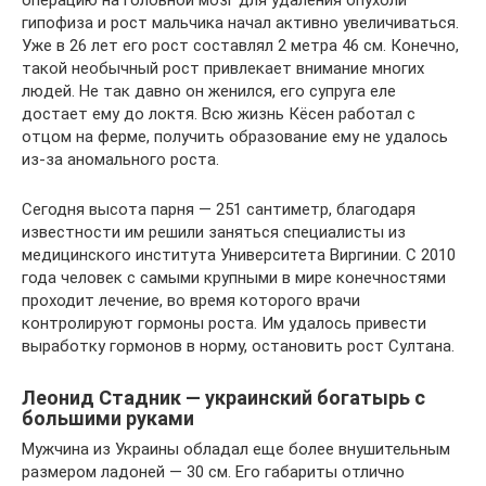
операцию на головной мозг для удаления опухоли
гипофиза и рост мальчика начал активно увеличиваться.
Уже в 26 лет его рост составлял 2 метра 46 см. Конечно,
такой необычный рост привлекает внимание многих
людей. Не так давно он женился, его супруга еле
достает ему до локтя. Всю жизнь Кёсен работал с
отцом на ферме, получить образование ему не удалось
из-за аномального роста.
Сегодня высота парня — 251 сантиметр, благодаря
известности им решили заняться специалисты из
медицинского института Университета Виргинии. С 2010
года человек с самыми крупными в мире конечностями
проходит лечение, во время которого врачи
контролируют гормоны роста. Им удалось привести
выработку гормонов в норму, остановить рост Султана.
Леонид Стадник — украинский богатырь с
большими руками
Мужчина из Украины обладал еще более внушительным
размером ладоней — 30 см. Его габариты отлично