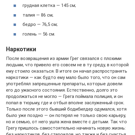
грудная клетка — 145 см;
талия — 86 см;
бедро — 76,5 см;
голень — 56 см.
Наркотики
После возвращения из армии Грег связался с плохими
людьми, что привело его совсем не в ту среду, в которой
ему стоило оказаться. В итоге он начал распространять
наркотики — как будто ему мало было того, что он сам
употреблял запрещенные препараты, которые довели
его до ужасного состояния. Естественно, долго это
продолжаться не могло — Грега поймала полиция, и он
попал в тюрьму, где и отбыл вполне заслуженный срок.
Только после этого бывший бодибилдер одумался, хотя
было уже поздно — он потерял не только свою карьеру,
но и семью, от него ушла жена вместе с детьми. Так что
Грегу пришлось самостоятельно начинать новую жизнь:
без наркотиков, без стероидов, но также и без счастья,