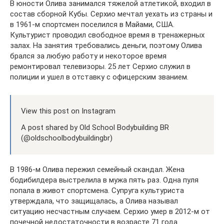
В юности Олива занимался тяжелой атлетикой, входил в
состав сборной Кубы. Серхио мечтал уехать из страны и
в 1961-м спортсмен поселился в Майами, США.
Культурист проводил свободное время в тренажерных
залах. На занятия требовались деньги, поэтому Олива
брался за любую работу и некоторое время
ремонтировал телевизоры. 25 лет Серхио служил в
полиции и ушел в отставку с офицерским званием.
View this post on Instagram
A post shared by Old School Bodybuilding BR
(@oldschoolbodybuildingbr)
В 1986-м Олива пережил семейный скандал. Жена
бодибилдера выстрелила в мужа пять раз. Одна пуля
попала в живот спортсмена. Супруга культуриста
утверждала, что защищалась, а Олива называл
ситуацию несчастным случаем. Серхио умер в 2012-м от
почечной недостаточности в возрасте 71 года.