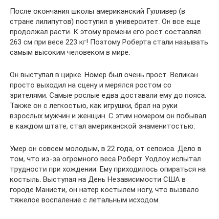
После окончания школы американский Гулливер (в
стране лилипутов) поступил в университет. Он все еще
продолжал расти. К этому времени его рост составлял
263 см при весе 223 кг! Поэтому Роберта стали называть
самым высоким человеком в мире.
Он выступал в цирке. Номер был очень прост. Великан
просто выходил на сцену и мерялся ростом со
зрителями. Самые рослые едва доставали ему до пояса.
Также он с легкостью, как игрушки, брал на руки
взрослых мужчин и женщин. С этим номером он побывал
в каждом штате, стал американской знаменитостью.
Умер он совсем молодым, в 22 года, от сепсиса. Дело в
том, что из-за огромного веса Роберт Уодлоу испытал
трудности при хождении. Ему приходилось опираться на
костыль. Выступая на День Независимости США в
городе Манисти, он натер костылем ногу, что вызвало
тяжелое воспаление с летальным исходом.