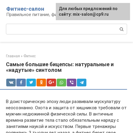
Перейти
Фитнес-салон
Для любых предложений по
к
Правильное питание, фитнес, образ жизни
сайту: mix-salon@cp9.ru
контенту
Поиск:
Главная
»
Фитнес
Самые большие бицепсы: натуральные и
«надутые» синтолом
В доисторическую эпоху люди развивали мускулатуру
неосознанно. Охота и защита от хищников требовали от
мужчин недюжинной физической силы. В античные
времена развитие тела стало обязательным наряду с
занятиями наукой и искусством. Первые тренажеры
появились 3 тысячи лет назад, а фитнес берет свое