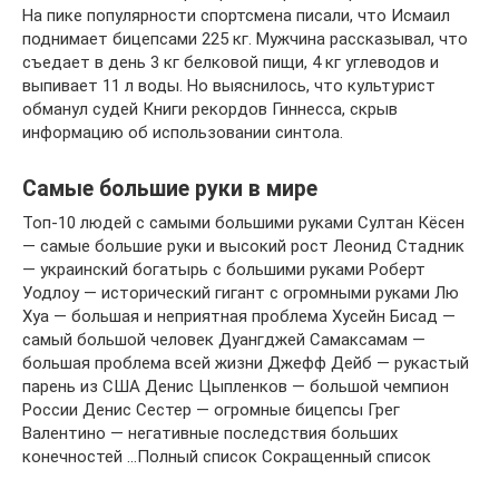
На пике популярности спортсмена писали, что Исмаил
поднимает бицепсами 225 кг. Мужчина рассказывал, что
съедает в день 3 кг белковой пищи, 4 кг углеводов и
выпивает 11 л воды. Но выяснилось, что культурист
обманул судей Книги рекордов Гиннесса, скрыв
информацию об использовании синтола.
Самые большие руки в мире
Топ-10 людей с самыми большими руками Султан Кёсен
— самые большие руки и высокий рост Леонид Стадник
— украинский богатырь с большими руками Роберт
Уодлоу — исторический гигант с огромными руками Лю
Хуа — большая и неприятная проблема Хусейн Бисад —
самый большой человек Дуангджей Самаксамам —
большая проблема всей жизни Джефф Дейб — рукастый
парень из США Денис Цыпленков — большой чемпион
России Денис Сестер — огромные бицепсы Грег
Валентино — негативные последствия больших
конечностей …Полный список Сокращенный список