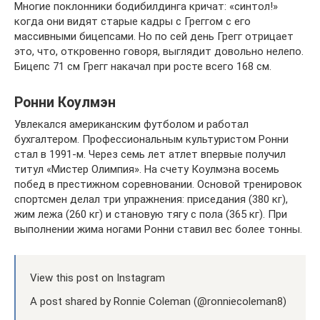
Многие поклонники бодибилдинга кричат: «синтол!»
когда они видят старые кадры с Греггом с его
массивными бицепсами. Но по сей день Грегг отрицает
это, что, откровенно говоря, выглядит довольно нелепо.
Бицепс 71 см Грегг накачал при росте всего 168 см.
Ронни Коулмэн
Увлекался американским футболом и работал
бухгалтером. Профессиональным культуристом Ронни
стал в 1991-м. Через семь лет атлет впервые получил
титул «Мистер Олимпия». На счету Коулмэна восемь
побед в престижном соревновании. Основой тренировок
спортсмен делал три упражнения: приседания (380 кг),
жим лежа (260 кг) и становую тягу с пола (365 кг). При
выполнении жима ногами Ронни ставил вес более тонны.
View this post on Instagram
A post shared by Ronnie Coleman (@ronniecoleman8)