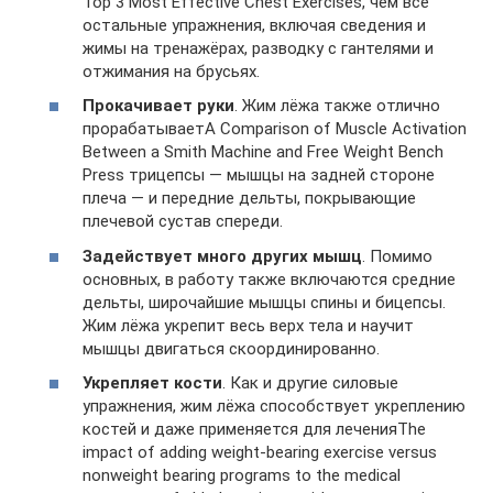
Top 3 Most Effective Chest Exercises, чем все
остальные упражнения, включая сведения и
жимы на тренажёрах, разводку с гантелями и
отжимания на брусьях.
Прокачивает руки
. Жим лёжа также отлично
прорабатываетA Comparison of Muscle Activation
Between a Smith Machine and Free Weight Bench
Press трицепсы — мышцы на задней стороне
плеча — и передние дельты, покрывающие
плечевой сустав спереди.
Задействует много других мышц
. Помимо
основных, в работу также включаются средние
дельты, широчайшие мышцы спины и бицепсы.
Жим лёжа укрепит весь верх тела и научит
мышцы двигаться скоординированно.
Укрепляет кости
. Как и другие силовые
упражнения, жим лёжа способствует укреплению
костей и даже применяется для леченияThe
impact of adding weight-bearing exercise versus
nonweight bearing programs to the medical