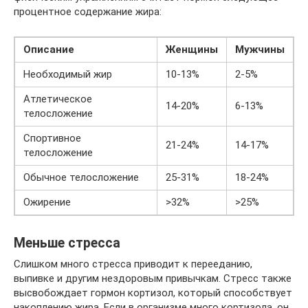
процентное содержание жира:
Описание
Женщины
Мужчины
Необходимый жир
10-13%
2-5%
Атлетическое
14-20%
6-13%
телосложение
Спортивное
21-24%
14-17%
телосложение
Обычное телосложение
25-31%
18-24%
Ожирение
>32%
>25%
Меньше стресса
Слишком много стресса приводит к перееданию,
выпивке и другим нездоровым привычкам. Стресс также
высвобождает гормон кортизол, который способствует
накоплению жира. Если в организме много кортизола, он