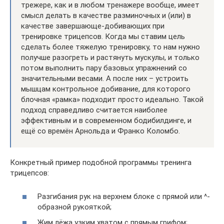
трежере, как и в любом тренажере вообще, имеет
смысл делать в качестве разминочных и (или) в
качестве завершающе-добивающих при
тренировке трицепсов. Когда мы ставим цель
сделать более тяжелую тренировку, то нам нужно
получше разогреть и растянуть мускулы, и только
потом выполнить пару базовых упражнений со
значительными весами. А после них – устроить
мышцам контрольное добивание, для которого
блочная «рамка» подходит просто идеально. Такой
подход справедливо считается наиболее
эффективным и в современном бодибилдинге, и
ещё со времён Арнольда и Франко Коломбо.
Конкретный пример подобной программы тренинга
трицепсов:
Разгибания рук на верхнем блоке с прямой или ^-
образной рукояткой;
Жим лёжа узким хватом с прямым грифом;